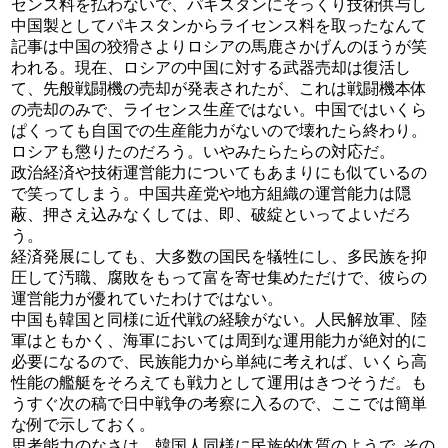
センス料を払わないで、パキスタンにそっくり技術供与し
中国製としてパキスタンからライセンス料を取ったなんて
記事は中国の狡猾さよりロシアの馬鹿さかげんのほうが笑
われる。現在、ロシアの中国に対する武器売却は復活し
て、先般戦闘機の売却が発表されたが、これは戦闘機本体
の売却のみで、ライセンス生産ではない。中国ではいくら
ぱくっても自国での生産能力がないので壊れたら終わり。
ロシアも懲りたのだろう。いやみたらたらの対応だ。
政治経済や技術運営能力についてもあまりにも似ているの
で笑ってしまう。中国共産党や地方組織の運営能力は隠
蔽、押さえ込みなくしては、即、破綻といってよいだろ
う。
経済発展にしても、大多数の国民を犠牲にし、多民族を抑
圧して汚職、腐敗をもって富を寄せ集めただけで、彼らの
運営能力が優れていたわけではない。
中国も韓国と同様に近代戦の経験がない。人民解放軍、陸
軍はともかく、海軍においては周到な運用能力が絶対的に
必要になるので、民族能力から単純に考えれば、いくら高
性能の艦艇をそろえても戦力として運用はきつそうだ。も
うすぐ次の稿で日中戦争の考察に入るので、ここでは簡単
な例で示しておく。
思考能力のなさは、韓国人同様に民族的体質のようで､その