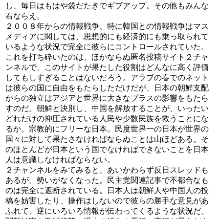
し、毎日はもはや袋だたきでギブアップ。その他もみんな
右ならえ。
２００８年からの情報戦争、特に韓国との情報戦争はマス
メディアに関しては、思想的にも経済的にも乗っ取られて
いるような状況で完全に彼らにコントロールされていた。
これを打ち砕いたのは、ほかならぬ匿名投稿サイト２チャ
ンネルで、このサイトが果たした役割はどんなに高く評価
してもしすぎることはないだろう。アラブの春でのネット
は彼らの国に自由をもたらしただけだが、日本の朝鮮支配
からの独立はアジアと世界に大きなプラスの影響をもたら
すのだ。朝鮮と決別し、中国を解放することが、いったい
どれだけの抑圧されている人民や少数民族を救うことにな
るか。宗教的にフリーな日本。民度世界一の日本が世界の
国々に対して果たさなければならぬことは山ほどある。そ
のほとんどが日本という国でなければできないことを日本
人は意識しなければならない。
２チャンネルをみてみると、あいかわらず反日スレッドも
あるが、勢いがなくなった。民主党関連記事で不都合なも
のは完全に遮断されている。日本人は朝鮮人や中国人の投
稿を妨害したり、操作はしないので彼らの勝手な意見があ
ふれて、逆にいろいろ情報が伝わってくるような状況だ。