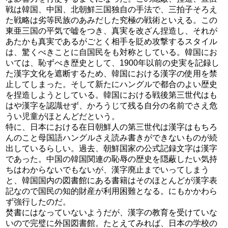
戦は韓国、中国、北朝鮮三国独自の手法で、三拍子そろえ
た戦略は劣等民族のあみだした究極の戦術といえる。この
東亜三国の平気で嘘をつき、真実を改ざん捏造し、それが
あたかも真実であるがごとく相手を貶め攻撃するスタイル
は、驚くべきことに自国民をも対称としている。韓国にお
いては、恥ずべき歴史として、1900年以前の史実を記録し
た漢字文化を遮断するため、韓国における漢字の使用を禁
止してしまった。そして新たにハングルで都合のよい歴史
を捏造しようとしている。韓国における戦後第三世代はも
はや漢字を認識せず、かろうじて残る自分の名前でさえ危
うい児童がほとんどだという。
特に、日本における在日朝鮮人の第三世代は漢字はもちろ
んのこと母国語ハングルさえ読み書きができないものが続
出しているらしい。過去、朝鮮国家の公式記録文字は漢字
であった。中国の韓国関連の恥辱の歴史を隠蔽したい気持
ちはわからないでもないが、漢字廃止までいってしまう
と、韓国国内の図書館にある書籍はそのほとんどが漢字表
記なので国民の知的財産が利用困難となる。にもかかわら
ず強行したのだ。
焚書にはなっていないようだが、漢字の教育を受けていな
いので完璧に外国図書館。たとえてみれば、日本の学校の