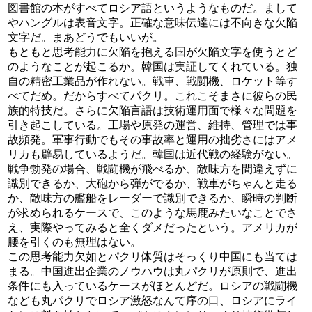
図書館の本がすべてロシア語というようなものだ。まして
やハングルは表音文字。正確な意味伝達には不向きな欠陥
文字だ。まあどうでもいいが。
もともと思考能力に欠陥を抱える国が欠陥文字を使うとど
のようなことが起こるか。韓国は実証してくれている。独
自の精密工業品が作れない。戦車、戦闘機、ロケット等す
べてだめ。だからすべてパクリ。これこそまさに彼らの民
族的特技だ。さらに欠陥言語は技術運用面で様々な問題を
引き起こしている。工場や原発の運営、維持、管理では事
故頻発。軍事行動でもその事故率と運用の拙劣さにはアメ
リカも辟易しているようだ。韓国は近代戦の経験がない。
戦争勃発の場合、戦闘機が飛べるか、敵味方を間違えずに
識別できるか、大砲から弾がでるか、戦車がちゃんと走る
か、敵味方の艦船をレーダーで識別できるか、瞬時の判断
が求められるケースで、このような馬鹿みたいなことでさ
え、実際やってみると全くダメだったという。アメリカが
腰を引くのも無理はない。
この思考能力欠如とパクリ体質はそっくり中国にも当ては
まる。中国進出企業のノウハウは丸パクリが原則で、進出
条件にも入っているケースがほとんどだ。ロシアの戦闘機
なども丸パクリでロシア激怒なんて序の口、ロシアにライ