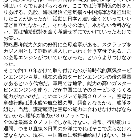
例はいくらでもあげられるが、ここでは海軍関係の例をと
りあげる。先般、海賊退治で意気揚々中国海軍が遠征出動
したことがあったが、活動は日本と違い全くといっていい
ほど目立たなかった。それもそのはず、水がない食料がな
い。要は補給態勢を全く考慮せずにでかけていったわけで
お笑い。
戦略思考能力欠如の好例に空母遼寧がある。スクラップを
カジノ用として詐欺的購入したいわく付き空母である。こ
の空母エンジンがついていなかった。というよりつけなか
った。
そこで約１０年かけて取り付けたのが前時代的蒸気タービ
ンエンジン４基。現在の蒸気タービンエンジンの倍の重量
があるという代物だ。軍用では通常、能力の高いガスター
ビンエンジンを使う。だが中国にはそのタービンをつくる
能力がないのだ。このエンジンで最高２０ノット。空母は
単独行動は潜水艦や航空機の即、餌食となるから、艦隊を
組む。当然、護衛艦隊は空母の能力に合わせなければなら
ないから､艦隊の能力が３０ノットでも
全体は最高２０ノットでしか動けない。通常、行動能力１
週間、つまり直線３日間の外洋にでればそこで戻らなけれ
ばならない。現在、中国海軍に燃料補給能力はない。途中