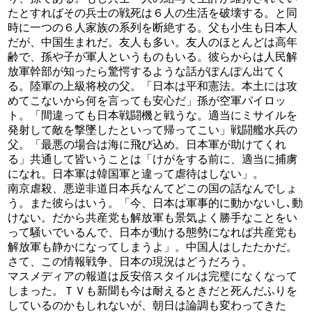
たとすればその兵士の戦死は６人の生活を破壊する。と同
時に一つの６人家族の系列を断絶する。父も小生も日本人
だが、中国生まれだ。友人も多い。友人のほとんどは高年
齢で、孫や子が軍人というものもいる。彼らからは人民解
放軍幹部が知ったら驚愕するような話がぽんぽん出てく
る。陸軍の上級将校の父。「日本は平和憲法。本土には攻
めてこないから何を言っても安心だ」孫が空軍パイロッ
ト。「間違っても日本戦闘機と戦うな。適当にミサイルを
発射して敵を撃墜したといって帰ってこい」戦闘艦水兵の
父。「最悪の場合は海に飛び込め。日本軍が助けてくれ
る」共通して皆いうことは「けがをする前に、適当に捕虜
になれ。日本軍は韓国軍と違って虐待はしない」。
南京虐殺、悪逆非道日本兵なんてどこの国の話なんでしょ
う。また彼らはいう。「今、日本は軍事的に動かないし､動
けない。だから共産党も解放軍も景気よく勝手なことをい
って騒いでいるんで、日本が動ける態勢になれば共産党も
解放軍も静かになってしまうよ」。中国人はしたたかだ。
さて、この情報戦争、日本の現況はどうだろう。
マスメディアの報道は反安倍スタイルは完璧になくなって
しまった。ＴＶも新聞も今は耐えるときだと死んだふりを
しているのかもしれないが、朝日は論調も変わってきた