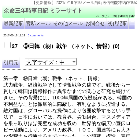
【更新情報】2021/9/19 官邸メール自動送信機能凍結(官邸のページ仕様変更のため). 
余命三年時事日記 ミラーサイト
ページビュー:本日340 昨日342
最新記事
官邸メール
その他メール
お問合せ
初代記事
二
2017-06-18 11:19
0 comments
27 ⑨日韓（朝）戦争 （ネット、情報）(0)
引用元
第一章 ⑨日韓（朝）戦争 （ネット、情報）
武力戦争、経済戦争そして情報戦争の稿です。戦後から一
貫して韓国は情報操作に異常なまでの関心と研究を続けて
きた。その背景には、1000年属国の危機感がある。韓国の
不利益なことは徹底的に隠蔽し、有利なように捏造する。
敵対国は、グローバルな操作により包囲攻撃するという手
法で、日本においては、教育界、労働組合、マスメディア
を乗っ取りほぼ完璧な成功を収め、世界的な幅広い宣伝ロ
ビー活動により、アメリカ政界、ＩＯＣ、国連等にも大き
な影響力を行使するまでになった。この隠蔽、捏造、宣伝