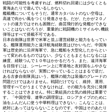
戦闘の可能性を考慮すれば、燃料切れ回避には少なくとも
黄海あたりで遊んでいるしかない。
艦載機についてもそうだ。通常カタパルトのない空母は、
高速で向かい風をつくり発進させる。だが、たかが２０ノ
ットの速力ではそれも困難だ。曲芸飛行的な発艦ができな
いことはないだろうが、重量的に戦闘機のミサイルや､機銃
弾等はすべて搭載不可である。
日本自衛隊は世界で米軍と並ぶ運営経験と能力をもってい
る。艦隊運用能力と遠洋航海経験度はぴかいちだ。中国海
軍は歴史的に沿岸海軍で、急に艦船を大型化したからとい
って変われるものではない。少なくともまともになるには
練度、経験つんで１０年はかかるだろう。また、遠洋海軍
を目指すには、シーレーン上に寄港地と友好国をふやさな
ければならないが、実際にやっていることはまるで逆だ。
ある古参自衛隊員はいう。艦隊の能力は装備のグレードの
問題だけではありません。戦闘だけでなく、維持、運用、
管理すべてがうまくできなければ、その能力を充分に発揮
することはできません。特に乗組員の士気の維持は重要で
す。「中国空母、遼寧の調理室は、ロシアタイプのために
油をふんだんに使う中華料理はできない」こんなことは、
絶対にあってはならないことなのです。中国はそのあたり