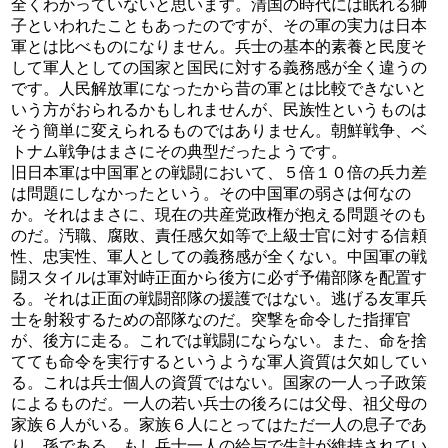
全くわかっていないと思います。清国の時代には眠れる獅
子といわれたこともあったのですが、その軍の実力は日本
軍とは比べものになりません。兵士の基本的素養と民度そ
して軍人としての国家と国民に対する義務感が全く違うの
です。人民解放軍になったから昔の軍とは比較できないと
いう方がおられるかもしれませんが、民族性というものは
そう簡単に変えられるものではありません。朝鮮戦争、ベ
トナム戦争はまさにその典型だったようです。
旧日本軍は中国軍との戦闘において、５倍１０倍の兵力差
は問題にしなかったという。その中国軍の弱さは何なの
か。それはまさに、現在の共産党政権が抱える問題そのも
のだ。汚職、腐敗、責任感欠如等で上級士官に対する信頼
性、忠実性、軍人としての義務感が全くない。中国軍の戦
闘スタイルは軍対峙正面から後方に必ず予備部隊を配置す
る。それは正面の戦闘部隊の援護ではない。逃げる友軍兵
士を射殺するための部隊なのだ。突撃を命令した指揮官
が、後方に走る。これでは戦闘にならない。また、命を捨
てても命令を実行するというような軍人資質は欠如してい
る。これは兵士個人の資質ではない。国家の一人っ子政策
によるものだ。一人の若い兵士の後ろには父母、祖父母の
家族６人がいる。家族６人にとってはただ一人の息子であ
り、孫である。もし兵士一人の給与で生計が維持されてい