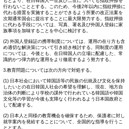
もとより、在日韓国人一世及び二世についても指紋押捺を
行わないこととする。このため、今後2年以内に指紋押捺に
代わる措置を実施することができるよう所要の改正法案を
次期通常国会に提出することに最大限努力する。指紋押捺
に代わる手段については、写真、署名及び外国人登録に家
族事項を加味することを中心に検討する。
(2) 外国人登録証の携帯制度については、運用の在り方も含
め適切な解決策について引き続き検討する。同制度の運用
については、今後とも、在日韓国人の立場に配慮した、常
識的かつ弾力的な運用をより徹底するよう努力する。
3.教育問題については次の方向で対処する。
(1) 日本社会において韓国語等の民族の伝統及び文化を保持
したいとの在日韓国人社会の希望を理解し、現在、地方自
治体の判断により学校の課外で行われている韓国語や韓国
文化等の学習が今後も支障なく行われるよう日本国政府と
して配慮する。
(2) 日本人と同様の教育機会を確保するため、保護者に対し
就学案内を発給することについて、全国的な指導を行うこ
ととする。