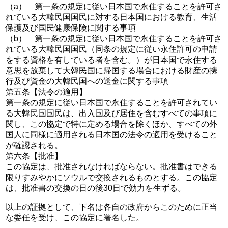
（a） 第一条の規定に従い日本国で永住することを許可さ
れている大韓民国国民に対する日本国における教育、生活
保護及び国民健康保険に関する事項
（b） 第一条の規定に従い日本国で永住することを許可さ
れている大韓民国国民（同条の規定に従い永住許可の申請
をする資格を有している者を含む。）が日本国で永住する
意思を放棄して大韓民国に帰国する場合における財産の携
行及び資金の大韓民国への送金に関する事項
第五条【法令の適用】
第一条の規定に従い日本国で永住することを許可されてい
る大韓民国国民は、出入国及び居住を含むすべての事項に
関し、この協定で特に定める場合を除くほか、すべての外
国人に同様に適用される日本国の法令の適用を受けること
が確認される。
第六条【批准】
この協定は、批准されなければならない。批准書はできる
限りすみやかにソウルで交換されるものとする。この協定
は、批准書の交換の日の後30日で効力を生ずる。
以上の証拠として、下名は各自の政府からこのために正当
な委任を受け、この協定に署名した。