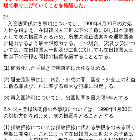
場で取り上げていくことを確認した。
記
1.入管法関係の各事項については、1990年4月30日の対処
方針を踏まえ、在日韓国人三世以下の子孫に対し日本政府
として次の措置をとるため、所要の改正法案を今通常国会
に提出するよう最大限努力する。この場合、(2)及び(3)につ
いては、在日韓国人一世及び二世に対しても在日韓国人三
世以下の子孫と同様の措置を講ずることとする。
(1) 簡素化した手続きで羈束的に永住を認める。
(2) 退去強制事由は、内乱・外患の罪、国交・外交上の利益
に係る罪及びこれに準ずる重大な犯罪に限定する。
(3) 再入国許可については、出国期間を最大限5年とする。
2.外国人登録法関係の各事項については、1990年4月30日
の対処方針を踏まえ、次の措置をとることとする。
(1) 指紋押捺については指紋押捺に代わる手段を出来る限り
早期に開発し、これによって在日韓国人三世以下の子孫は