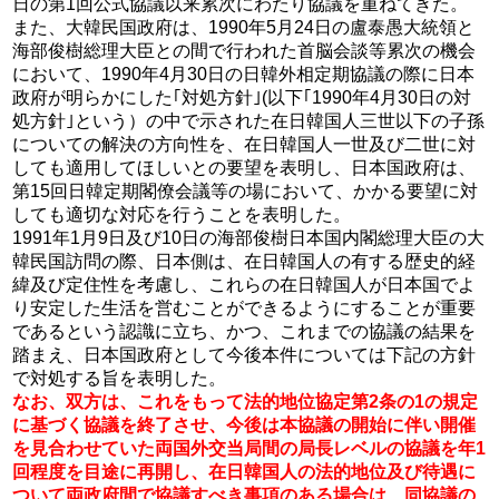
日の第1回公式協議以来累次にわたり協議を重ねてきた。
また、大韓民国政府は、1990年5月24日の盧泰愚大統領と
海部俊樹総理大臣との間で行われた首脳会談等累次の機会
において、1990年4月30日の日韓外相定期協議の際に日本
政府が明らかにした｢対処方針｣(以下｢1990年4月30日の対
処方針｣という）の中で示された在日韓国人三世以下の子孫
についての解決の方向性を、在日韓国人一世及び二世に対
しても適用してほしいとの要望を表明し、日本国政府は、
第15回日韓定期閣僚会議等の場において、かかる要望に対
しても適切な対応を行うことを表明した。
1991年1月9日及び10日の海部俊樹日本国内閣総理大臣の大
韓民国訪問の際、日本側は、在日韓国人の有する歴史的経
緯及び定住性を考慮し、これらの在日韓国人が日本国でよ
り安定した生活を営むことができるようにすることが重要
であるという認識に立ち、かつ、これまでの協議の結果を
踏まえ、日本国政府として今後本件については下記の方針
で対処する旨を表明した。
なお、双方は、これをもって法的地位協定第2条の1の規定
に基づく協議を終了させ、今後は本協議の開始に伴い開催
を見合わせていた両国外交当局間の局長レベルの協議を年1
回程度を目途に再開し、在日韓国人の法的地位及び待遇に
ついて両政府間で協議すべき事項のある場合は、同協議の