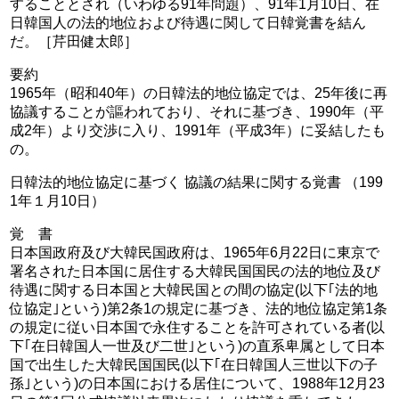
することとされ（いわゆる91年問題）、91年1月10日、在
日韓国人の法的地位および待遇に関して日韓覚書を結ん
だ。［芹田健太郎］
要約
1965年（昭和40年）の日韓法的地位協定では、25年後に再
協議することが謳われており、それに基づき、1990年（平
成2年）より交渉に入り、1991年（平成3年）に妥結したも
の。
日韓法的地位協定に基づく 協議の結果に関する覚書 （199
1年１月10日）
覚 書
日本国政府及び大韓民国政府は、1965年6月22日に東京で
署名された日本国に居住する大韓民国国民の法的地位及び
待遇に関する日本国と大韓民国との間の協定(以下｢法的地
位協定｣という)第2条1の規定に基づき、法的地位協定第1条
の規定に従い日本国で永住することを許可されている者(以
下｢在日韓国人一世及び二世｣という)の直系卑属として日本
国で出生した大韓民国国民(以下｢在日韓国人三世以下の子
孫｣という)の日本国における居住について、1988年12月23