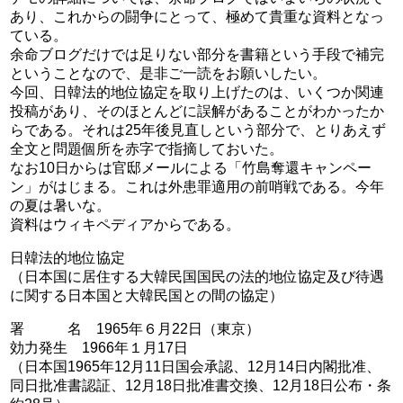
あり、これからの闘争にとって、極めて貴重な資料となっ
ている。
余命ブログだけでは足りない部分を書籍という手段で補完
ということなので、是非ご一読をお願いしたい。
今回、日韓法的地位協定を取り上げたのは、いくつか関連
投稿があり、そのほとんどに誤解があることがわかったか
らである。それは25年後見直しという部分で、とりあえず
全文と問題個所を赤字で指摘しておいた。
なお10日からは官邸メールによる「竹島奪還キャンペー
ン」がはじまる。これは外患罪適用の前哨戦である。今年
の夏は暑いな。
資料はウィキペディアからである。
日韓法的地位協定
（日本国に居住する大韓民国国民の法的地位協定及び待遇
に関する日本国と大韓民国との間の協定）
署 名 1965年６月22日（東京）
効力発生 1966年１月17日
（日本国1965年12月11日国会承認、12月14日内閣批准、
同日批准書認証、12月18日批准書交換、12月18日公布・条