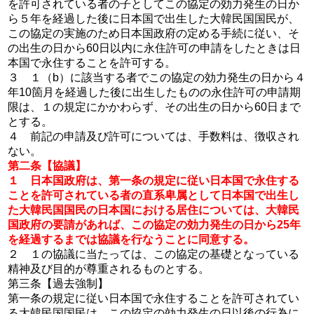
を許可されている者の子としてこの協定の効力発生の日か
ら５年を経過した後に日本国で出生した大韓民国国民が、
この協定の実施のため日本国政府の定める手続に従い、そ
の出生の日から60日以内に永住許可の申請をしたときは日
本国で永住することを許可する。
３ １（b）に該当する者でこの協定の効力発生の日から４
年10箇月を経過した後に出生したものの永住許可の申請期
限は、１の規定にかかわらず、その出生の日から60日まで
とする。
４ 前記の申請及び許可については、手数料は、徴収され
ない。
第二条【協議】
１ 日本国政府は、第一条の規定に従い日本国で永住する
ことを許可されている者の直系卑属として日本国で出生し
た大韓民国国民の日本国における居住については、大韓民
国政府の要請があれば、この協定の効力発生の日から25年
を経過するまでは協議を行なうことに同意する。
２ １の協議に当たっては、この協定の基礎となっている
精神及び目的が尊重されるものとする。
第三条【過去強制】
第一条の規定に従い日本国で永住することを許可されてい
る大韓民国国民は、この協定の効力発生の日以後の行為に