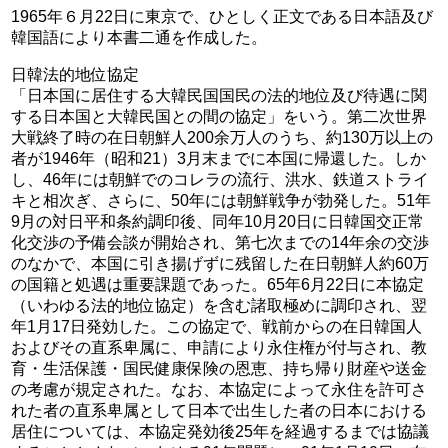
1965年６月22日に東京で、ひとしく正文である日本語及び
韓国語により本書二通を作成した。
日韓法的地位協定
「日本国に居住する大韓民国国民の法的地位及び待遇に関
する日本国と大韓民国との間の協定」をいう。第二次世界
大戦終了時の在日朝鮮人200余万人のうち、約130万以上の
者が1946年（昭和21）3月末までに本国に帰還した。しか
し、46年には朝鮮でのコレラの流行、洪水、鉄道ストライ
キと相次ぎ、さらに、50年には朝鮮戦争が勃発した。51年
9月の対日平和条約調印後、同年10月20日に日韓国交正常
化交渉の予備会談が開始され、第七次までの14年余の交渉
のなかで、本国に引き揚げずに残留した在日朝鮮人約60万
の国籍と処遇は重要課題であった。65年6月22日に本協定
（いわゆる法的地位協定）を含む諸取極めに調印され、翌
年1月17日発効した。この協定で、戦前からの在日韓国人
およびその直系卑属に、申請により永住権が付与され、教
育・生活保護・国民健康保険の恩恵、持ち帰り財産や送金
の考慮が規定された。なお、本協定によって永住を許可さ
れた者の直系卑属として日本で出生した者の日本における
居住については、本協定発効後25年を経過するまでは協議