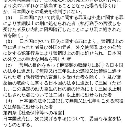
より次のいずれかに該当することとなった場合を除くほ
か、日本国からの退去を強制されない。
（a） 日本国において内乱に関する罪又は外患に関する罪
により禁錮以上の刑に処せられた者（執行猶予の言渡しを
受けた者及び内乱に附和随行したことにより刑に処された
者を除く。）
（b） 日本国において国交に関する罪により、禁錮以上の
刑に処せられた者及び外国の元首、外交使節又はその公館
に対する犯罪行為により禁錮以上の刑に処せられ、日本国
の外交上の重大な利益を害した者
（c） 営利の目的をもって麻薬類の取締りに関する日本国
の法令に違反して無期又は三年以上の懲役又は禁錮に処せ
られた者（執行猶予の言渡しを受けた者を除く。）及び麻
薬類の取締りに関する日本国の法令に違反して三回（ただ
し、この協定の効力発生の日の前の行為により三回以上刑
に処された者については二回）以上刑に処せられた者
（d） 日本国の法令に違犯して無期又は七年をこえる懲役
又は禁錮に処せられた者
第四条【社会保障等への考慮】
日本国政府は、次に掲げる事項について、妥当な考慮を払
うものとする。