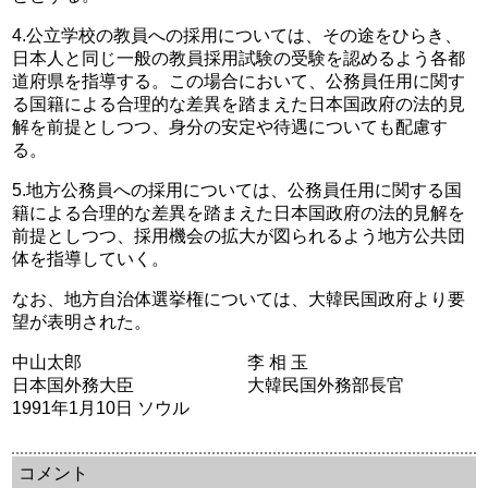
4.公立学校の教員への採用については、その途をひらき、
日本人と同じ一般の教員採用試験の受験を認めるよう各都
道府県を指導する。この場合において、公務員任用に関す
る国籍による合理的な差異を踏まえた日本国政府の法的見
解を前提としつつ、身分の安定や待遇についても配慮す
る。
5.地方公務員への採用については、公務員任用に関する国
籍による合理的な差異を踏まえた日本国政府の法的見解を
前提としつつ、採用機会の拡大が図られるよう地方公共団
体を指導していく。
なお、地方自治体選挙権については、大韓民国政府より要
望が表明された。
中山太郎 李 相 玉
日本国外務大臣 大韓民国外務部長官
1991年1月10日 ソウル
余命三年時事日記 ミラーサイト
余命３年時事日記 ミラーサイト
余命3年時事日記 ミラーサイト
コメント