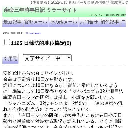
【更新情報】2021/9/19 官邸メール自動送信機能凍結(官邸のページ仕様変更のため). 2
余命三年時事日記 ミラーサイト
ページビュー:本日327 昨日342
最新記事
官邸メール
その他メール
お問合せ
初代記事
二
2016-08-06 09:41
0 comments
1125 日韓法的地位協定(0)
引用元
安倍総理からのＧＯサインが出た。
余命は予定通り10日から動き出す。
詳細については10日になるが、従前ご案内しているよう
に、準備として10日発売となる「ジャパニズム32と瀬戸弘
幸著有田ヨシフの研究」は是非、必読をお願いしたい。
「ジャパニズム」32はモンスター対談で、一連の連携の流
れと今後の闘争方針について語られている。
また、「有田ヨシフの研究」は桜井氏とともに在日や反日
勢力と最前線で対峙する現況が語られている。とくに川崎
デモの詳細については、余命ブログではいまいちの状況で