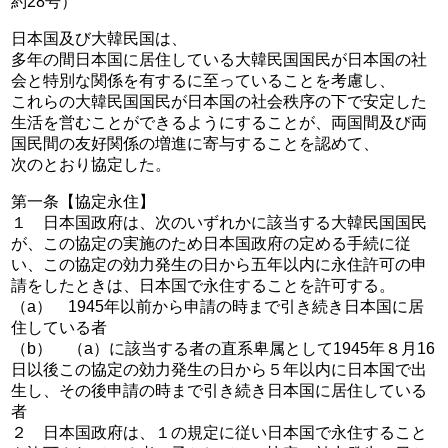
約28号）
日本国及び大韓民国は、
多年の間日本国に居住している大韓民国国民が日本国の社
会と特別な関係を有するに至っていることを考慮し、
これらの大韓民国国民が日本国の社会秩序の下で安定した
生活を営むことができるようにすることが、両国間及び両
国民間の友好関係の増進に寄与することを認めて、
次のとおり協定した。
第一条【協定永住】
１ 日本国政府は、次のいずれかに該当する大韓民国国民
が、この協定の実施のため日本国政府の定める手続に従
い、この協定の効力発生の日から五年以内に永住許可の申
請をしたときは、日本国で永住することを許可する。
（a） 1945年以前から申請の時まで引き続き日本国に居
住している者
（b） （a）に該当する者の直系卑属として1945年８月16
日以後この協定の効力発生の日から５年以内に日本国で出
生し、その後申請の時まで引き続き日本国に居住している
者
２ 日本国政府は、１の規定に従い日本国で永住すること