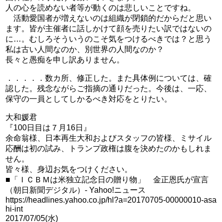
人の心を読めない者等が動くのは悲しいことですね。
活動愛国者が増えないのは組織が閉鎖的だからだと思い
ます。皆が主催者に話しかけて顔を売りたい訳ではないの
に…。むしろそういうのこそ気をつけるべきでは？と思う
私は古い人間なのか、別世界の人間なのか？
長々と愚痴を申し訳ありません。
．．．．．数カ所、修正した。また具体例については、確
認した。残念ながらご指摘の通りだった。今後は、一応、
保守の一員としてしかるべき対応をとりたい。
大和媛君
『100日目は７月16日』
余命翁様、日本再生大和およびスタッフの皆様、ミサイル
応酬は初の試み、トランプ政権は腹を決めたのかもしれま
せん。
皆々様、身辺お気をつけください。
■「ＩＣＢＭは米独立記念日の贈り物」 金正恩氏が宣言
（朝日新聞デジタル）- Yahoo!ニュース
https://headlines.yahoo.co.jp/hl?a=20170705-00000010-asa
hi-int
2017/07/05(水)