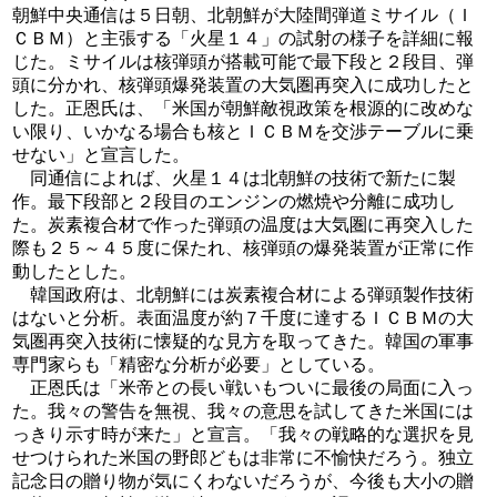
朝鮮中央通信は５日朝、北朝鮮が大陸間弾道ミサイル（Ｉ
ＣＢＭ）と主張する「火星１４」の試射の様子を詳細に報
じた。ミサイルは核弾頭が搭載可能で最下段と２段目、弾
頭に分かれ、核弾頭爆発装置の大気圏再突入に成功したと
した。正恩氏は、「米国が朝鮮敵視政策を根源的に改めな
い限り、いかなる場合も核とＩＣＢＭを交渉テーブルに乗
せない」と宣言した。
同通信によれば、火星１４は北朝鮮の技術で新たに製
作。最下段部と２段目のエンジンの燃焼や分離に成功し
た。炭素複合材で作った弾頭の温度は大気圏に再突入した
際も２５～４５度に保たれ、核弾頭の爆発装置が正常に作
動したとした。
韓国政府は、北朝鮮には炭素複合材による弾頭製作技術
はないと分析。表面温度が約７千度に達するＩＣＢＭの大
気圏再突入技術に懐疑的な見方を取ってきた。韓国の軍事
専門家らも「精密な分析が必要」としている。
正恩氏は「米帝との長い戦いもついに最後の局面に入っ
た。我々の警告を無視、我々の意思を試してきた米国には
っきり示す時が来た」と宣言。「我々の戦略的な選択を見
せつけられた米国の野郎どもは非常に不愉快だろう。独立
記念日の贈り物が気にくわないだろうが、今後も大小の贈