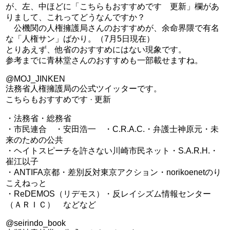
が、左、中ほどに「こちらもおすすめです 更新」欄があ
りまして、これってどうなんですか？
公機関の人権擁護局さんのおすすめが、余命界隈で有名
な「人権サン」ばかり。（7月5日現在）
とりあえず、他省のおすすめにはない現象です。
参考までに青林堂さんのおすすめも一部載せますね。
@MOJ_JINKEN
法務省人権擁護局の公式ツイッターです。
こちらもおすすめです · 更新
・法務省・総務省
・市民連合 ・安田浩一 ・C.R.A.C.・弁護士神原元・未
来のための公共
・ヘイトスピーチを許さない川崎市民ネット・S.A.R.H.・
崔江以子
・ANTIFA京都・差別反対東京アクション・norikoenetのり
こえねっと
・ReDEMOS（リデモス）・反レイシズム情報センター
（ＡＲＩＣ） などなど
@seirindo_book