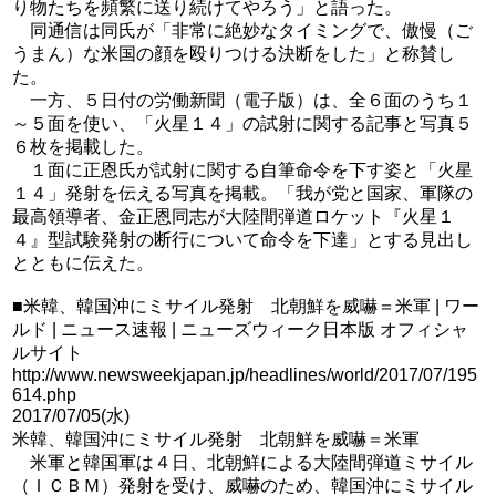
り物たちを頻繁に送り続けてやろう」と語った。
同通信は同氏が「非常に絶妙なタイミングで、傲慢（ご
うまん）な米国の顔を殴りつける決断をした」と称賛し
た。
一方、５日付の労働新聞（電子版）は、全６面のうち１
～５面を使い、「火星１４」の試射に関する記事と写真５
６枚を掲載した。
１面に正恩氏が試射に関する自筆命令を下す姿と「火星
１４」発射を伝える写真を掲載。「我が党と国家、軍隊の
最高領導者、金正恩同志が大陸間弾道ロケット『火星１
４』型試験発射の断行について命令を下達」とする見出し
とともに伝えた。
■米韓、韓国沖にミサイル発射 北朝鮮を威嚇＝米軍 | ワー
ルド | ニュース速報 | ニューズウィーク日本版 オフィシャ
ルサイト
http://www.newsweekjapan.jp/headlines/world/2017/07/195
614.php
2017/07/05(水)
米韓、韓国沖にミサイル発射 北朝鮮を威嚇＝米軍
米軍と韓国軍は４日、北朝鮮による大陸間弾道ミサイル
（ＩＣＢＭ）発射を受け、威嚇のため、韓国沖にミサイル