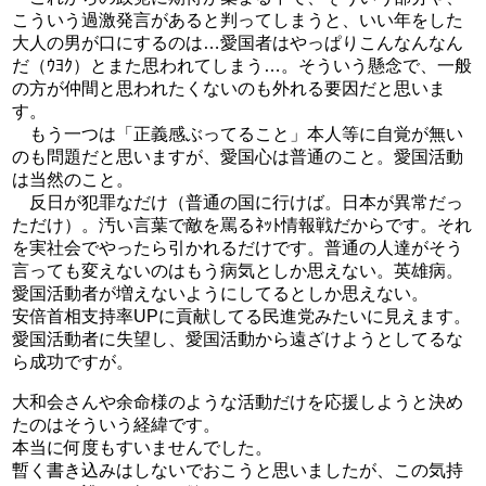
こういう過激発言があると判ってしまうと、いい年をした
大人の男が口にするのは…愛国者はやっぱりこんなんなん
だ（ｳﾖｸ）とまた思われてしまう…。そういう懸念で、一般
の方が仲間と思われたくないのも外れる要因だと思いま
す。
もう一つは「正義感ぶってること」本人等に自覚が無い
のも問題だと思いますが、愛国心は普通のこと。愛国活動
は当然のこと。
反日が犯罪なだけ（普通の国に行けば。日本が異常だっ
ただけ）。汚い言葉で敵を罵るﾈｯﾄ情報戦だからです。それ
を実社会でやったら引かれるだけです。普通の人達がそう
言っても変えないのはもう病気としか思えない。英雄病。
愛国活動者が増えないようにしてるとしか思えない。
安倍首相支持率UPに貢献してる民進党みたいに見えます。
愛国活動者に失望し、愛国活動から遠ざけようとしてるな
ら成功ですが。
大和会さんや余命様のような活動だけを応援しようと決め
たのはそういう経緯です。
本当に何度もすいませんでした。
暫く書き込みはしないでおこうと思いましたが、この気持