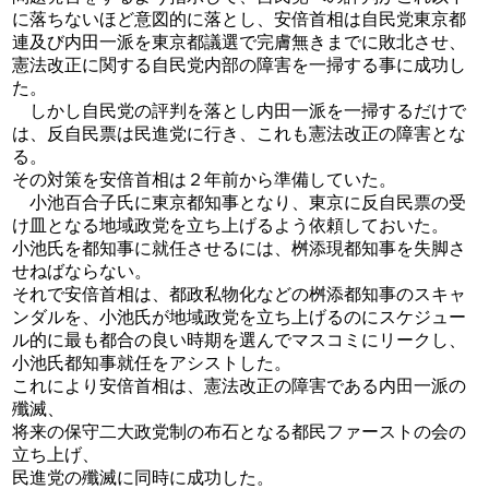
に落ちないほど意図的に落とし、安倍首相は自民党東京都
連及び内田一派を東京都議選で完膚無きまでに敗北させ、
憲法改正に関する自民党内部の障害を一掃する事に成功し
た。
しかし自民党の評判を落とし内田一派を一掃するだけで
は、反自民票は民進党に行き、これも憲法改正の障害とな
る。
その対策を安倍首相は２年前から準備していた。
小池百合子氏に東京都知事となり、東京に反自民票の受
け皿となる地域政党を立ち上げるよう依頼しておいた。
小池氏を都知事に就任させるには、桝添現都知事を失脚さ
せねばならない。
それで安倍首相は、都政私物化などの桝添都知事のスキャ
ンダルを、小池氏が地域政党を立ち上げるのにスケジュー
ル的に最も都合の良い時期を選んでマスコミにリークし、
小池氏都知事就任をアシストした。
これにより安倍首相は、憲法改正の障害である内田一派の
殲滅、
将来の保守二大政党制の布石となる都民ファーストの会の
立ち上げ、
民進党の殲滅に同時に成功した。