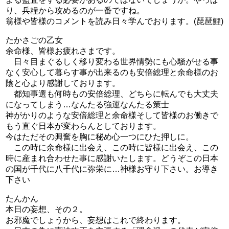
り、兵糧から攻めるのが一番ですね。
翁様や皆様のコメントを読み日々学んでおります。(琵琶鯉)
たかさごの乙女
余命様、皆様お疲れさまです。
日々目まぐるしく移り変わる世界情勢にも心騒がせる事
なく安心して暮らす事が出来るのも安倍総理と余命様のお
陰と心より感謝しております。
都知事選も何時もの安倍総理、どちらに転んでも大丈夫
になってしまう…なんたる強運なんたる策士
神がかりのような安倍総理と余命様そして皆様のお働きで
もう直ぐ日本が変わらんとしております。
今はただその興奮を胸に秘め心一つにひた押しに。
この時に余命様に出会え、この時に皆様に出会え、この
時に産まれ合わせた事に感謝いたします。どうぞこの日本
の国が千代に八千代に弥栄に…神様お守り下さい。お導き
下さい
たんかん
本日の妄想、その２。
お邪魔でしょうから、妄想はこれで終わります。