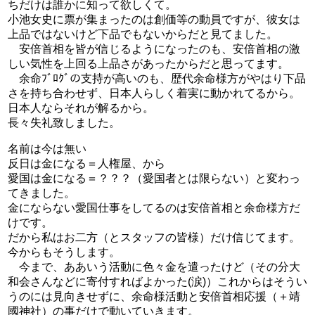
ちだけは誰かに知って欲しくて。
小池女史に票が集まったのは創価等の動員ですが、彼女は
上品ではないけど下品でもないからだと見てました。
安倍首相を皆が信じるようになったのも、安倍首相の激
しい気性を上回る上品さがあったからだと思ってます。
余命ﾌﾞﾛｸﾞの支持が高いのも、歴代余命様方がやはり下品
さを持ち合わせず、日本人らしく着実に動かれてるから。
日本人ならそれが解るから。
長々失礼致しました。
名前は今は無い
反日は金になる＝人権屋、から
愛国は金になる＝？？？（愛国者とは限らない）と変わっ
てきました。
金にならない愛国仕事をしてるのは安倍首相と余命様方だ
けです。
だから私はお二方（とスタッフの皆様）だけ信じてます。
今からもそうします。
今まで、ああいう活動に色々金を遣ったけど（その分大
和会さんなどに寄付すればよかった(涙)）これからはそうい
うのには見向きせずに、余命様活動と安倍首相応援（＋靖
國神社）の事だけで動いていきます。