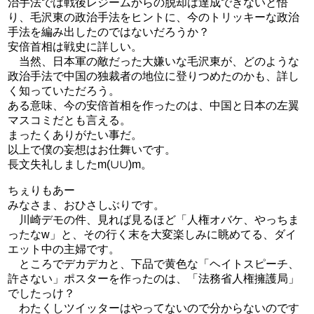
治手法では戦後レジームからの脱却は達成できないと悟
り、毛沢東の政治手法をヒントに、今のトリッキーな政治
手法を編み出したのではないだろうか？
安倍首相は戦史に詳しい。
当然、日本軍の敵だった大嫌いな毛沢東が、どのような
政治手法で中国の独裁者の地位に登りつめたのかも、詳し
く知っていただろう。
ある意味、今の安倍首相を作ったのは、中国と日本の左翼
マスコミだとも言える。
まったくありがたい事だ。
以上で僕の妄想はお仕舞いです。
長文失礼しましたm(∪∪)m。
ちぇりもあー
みなさま、おひさしぶりです。
川崎デモの件、見れば見るほど「人権オバケ、やっちま
ったなw」と、その行く末を大変楽しみに眺めてる、ダイ
エット中の主婦です。
ところでデカデカと、下品で黄色な「ヘイトスピーチ、
許さない」ポスターを作ったのは、「法務省人権擁護局」
でしたっけ？
わたくしツイッターはやってないので分からないのです