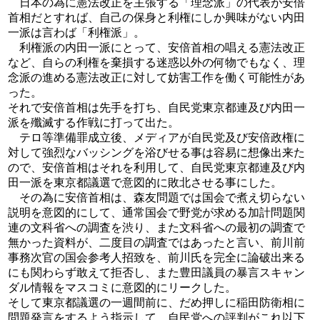
日本の為に憲法改正を主張する「理念派」の代表が安倍
首相だとすれば、自己の保身と利権にしか興味がない内田
一派は言わば「利権派」。
利権派の内田一派にとって、安倍首相の唱える憲法改正
など、自らの利権を棄損する迷惑以外の何物でもなく、理
念派の進める憲法改正に対して妨害工作を働く可能性があ
った。
それで安倍首相は先手を打ち、自民党東京都連及び内田一
派を殲滅する作戦に打って出た。
テロ等準備罪成立後、メディアが自民党及び安倍政権に
対して強烈なバッシングを浴びせる事は容易に想像出来た
ので、安倍首相はそれを利用して、自民党東京都連及び内
田一派を東京都議選で意図的に敗北させる事にした。
その為に安倍首相は、森友問題では国会で煮え切らない
説明を意図的にして、通常国会で野党が求める加計問題関
連の文科省への調査を渋り、また文科省への最初の調査で
無かった資料が、二度目の調査ではあったと言い、前川前
事務次官の国会参考人招致を、前川氏を完全に論破出来る
にも関わらず敢えて拒否し、また豊田議員の暴言スキャン
ダル情報をマスコミに意図的にリークした。
そして東京都議選の一週間前に、だめ押しに稲田防衛相に
問題発言をするよう指示して、自民党への評判がこれ以下