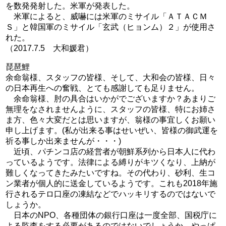
を数発発射した。米軍が発表した。
米軍によると、威嚇には米軍のミサイル「ＡＴＡＣＭ
Ｓ」と韓国軍のミサイル「玄武（ヒョンム）２」が使用さ
れた。
（2017.7.5 大和媛君）
琵琶鯉
余命翁様、スタッフの皆様、そして、大和会の皆様、日々
の日本再生への奮戦、とても感謝しても足りません。
余命翁様、肘の具合はいかがでございますか？あまりご
無理をなされませんように、スタッフの皆様、特にお姉さ
ま方、色々大変だとは思いますが、翁様の事宜しくお願い
申し上げます。(私が出来る事はせいぜい、皆様の御武運を
祈る事しか出来ませんが・・・)
近頃、パチンコ店の経営者が朝鮮系列から日本人に代わ
っているようです。法律による縛りがキツくなり、上納が
難しくなってきたみたいですね。その代わり、砂利、生コ
ン業者が個人的に送金しているようです。これも2018年施
行されるテロ口座の凍結などでハッキリするのではないで
しょうか。
日本のNPO、各種団体の銀行口座は一度全部、国税庁に
よる監査をする必要があるのではないでしょうか。やっぱ