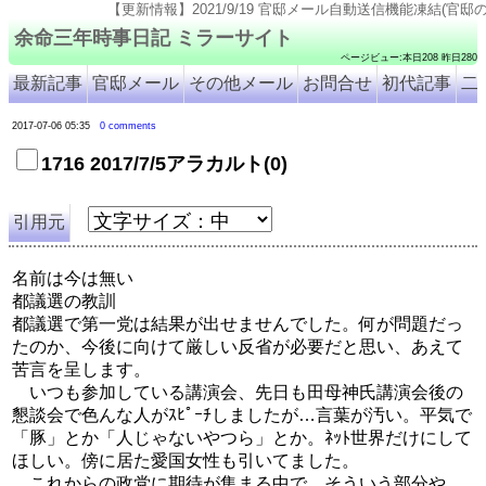
【更新情報】2021/9/19 官邸メール自動送信機能凍結(官邸のページ仕様変更のため). 20
余命三年時事日記 ミラーサイト
ページビュー:本日208 昨日280
最新記事
官邸メール
その他メール
お問合せ
初代記事
二
2017-07-06 05:35
0 comments
1716 2017/7/5アラカルト(0)
引用元
名前は今は無い
都議選の教訓
都議選で第一党は結果が出せませんでした。何が問題だっ
たのか、今後に向けて厳しい反省が必要だと思い、あえて
苦言を呈します。
いつも参加している講演会、先日も田母神氏講演会後の
懇談会で色んな人がｽﾋﾟｰﾁしましたが…言葉が汚い。平気で
「豚」とか「人じゃないやつら」とか。ﾈｯﾄ世界だけにして
ほしい。傍に居た愛国女性も引いてました。
これからの政党に期待が集まる中で、そういう部分や、