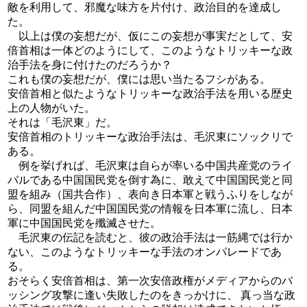
敵を利用して、邪魔な味方を片付け、政治目的を達成し
た。
以上は僕の妄想だが、仮にこの妄想が事実だとして、安
倍首相は一体どのようにして、このようなトリッキーな政
治手法を身に付けたのだろうか？
これも僕の妄想だが、僕には思い当たるフシがある。
安倍首相と似たようなトリッキーな政治手法を用いる歴史
上の人物がいた。
それは「毛沢東」だ。
安倍首相のトリッキーな政治手法は、毛沢東にソックリで
ある。
例を挙げれば、毛沢東は自らが率いる中国共産党のライ
バルである中国国民党を倒す為に、敢えて中国国民党と同
盟を組み（国共合作）、表向き日本軍と戦うふりをしなが
ら、同盟を組んだ中国国民党の情報を日本軍に流し、日本
軍に中国国民党を殲滅させた。
毛沢東の伝記を読むと、彼の政治手法は一筋縄では行か
ない、このようなトリッキーな手法のオンパレードであ
る。
おそらく安倍首相は、第一次安倍政権がメディアからのバ
ッシング攻撃に逢い失敗したのをきっかけに、 真っ当な政