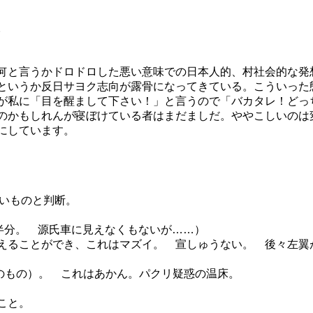
。
何と言うかドロドロした悪い意味での日本人的、村社会的な発
というか反日サヨク志向が露骨になってきている。こういった
が私に「目を醒まして下さい！」と言うので「バカタレ！どっ
のかもしれんが寝ぼけている者はまだましだ。ややこしいのは
にしています。
。
しいものと判断。
半分。 源氏車に見えなくもないが……）
えることができ、これはマズイ。 宣しゅうない。 後々左翼
のもの）。 これはあかん。パクリ疑惑の温床。
こと。