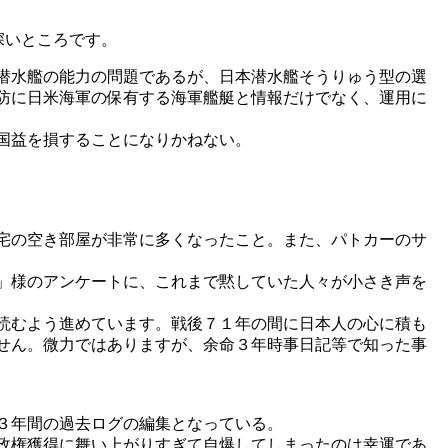
深いところです。
潜水艦の能力の問題であるが、日本潜水艦そうりゅう型の選
防に日米海軍の保有する海軍艦艇と情報だけでなく、運用に
国益を損することになりかねない。
宅の空き部屋が非常に多くなったこと。また、パトカーのサ
」様のアンケートに、これまで黙していた人々が小さき声を
読むよう進めています。戦後７１年の間に日本人の心に積も
せん。微力ではありますが、余命３年時事日記等で知った事
３年間の過去ログの編集となっている。
政権獲得に舞い上がりすぎて自爆してしまったのは幸運であ