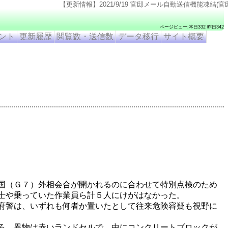
【更新情報】2021/9/19 官邸メール自動送信機能凍結(官邸のページ仕様変更のため). 2021
ページビュー:本日332 昨日342
ント
更新履歴
閲覧数・送信数
データ移行
サイト概要
国（Ｇ７）外相会合が開かれるのに合わせて特別点検のため
士や乗っていた作業員ら計５人にけがはなかった。
府警は、いずれも何者か置いたとして往来危険容疑も視野に
ろ、異物は赤いランドセルで、中にコンクリートブロックが