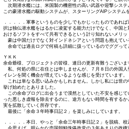
次期潜水艦には、米国製の機密性の高い武器や迎撃システ
この豪潜水艦の駆動システムが、スターリングAIPシステ
．．．．．軍事というものを少しでもかじったものであれば
択は独仏潜水艦をはるかに凌駕する能力だけでなく、中国と
おけるソフトをすべて共有できるという計り知れないメリッ
豪は中国だけでなく対インドネシアという問題も抱えてい
余命では過去ログで何稿も詳細に扱っているのでググって
ＹＫＫ
余命爺様、プロジェクトの皆様、連日の更新有難うございま
私、何処の県に在住とは申しませんが、７月８日の外国人
イレンを聞く機会が増えているような感じを受けています
これは単なる思い込みかもしれません。しかし私には世の
挙げ始めたとありました。
この余命ブログに出会うまで漠然としていた不安を感じて
った悪しき虚報を除去するのに、途方もない時間を有するか
実を拡散していく所存です。
最後に「余命３年時事日記２」を楽しみにしています。
．．．．．本日、やっと「余命三年時事日記２」を脱稿、校
今思えば、明らかな売国朝鮮傀儡政党の３年あまりの政権