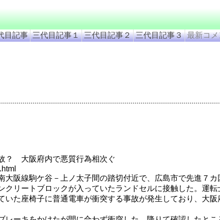
代目記事
三代目記事１
三代目記事２
三代目記事３
最新コメ
故？ 大阪府内で悪質行為相次ぐ
.html
南大阪線駒ケ谷－上ノ太子間の踏切付近で、広島市で先進７カ
ンクリートブロックが入っていたランドセルに接触した。運転
ていた座椅子に普通電車が衝突する事故が発生しており、大阪
ブレーキをかけたが間に合わず衝突した。降りて確認したとこ