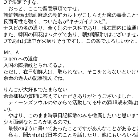
Dで決定ですな。
おっと、ここで留意事項ですぜ。
朝鮮朝顔は髭面麻原の朝鮮カルトがこしらえた魔の毒薬こと
反面毒性も強く、ついた名が“キチガイナスビ”。
ナスビの名の通り、全く別のナス科であり、現在国内に流通
また、韓国の国花はムクゲであり、朝鮮朝顔ではございませ
Dであれば連中が火病りそうですし、この案でよろしいかと
Ｍr、Ａ
taigen への返信
入国の際指紋とられてるよ。
ただし、在日朝鮮人は、取られない。そこをとらないといけ
余命の過去の記事読んでね。
りんごが大好きでたまらない
余命様私の質問に答えていただきありがとうございました。
ティーンズソウルのやからで活動してる中の満18歳未満は
い)。
やはり、このまま時事日記拡散のみを徹底したいと思います。た
少々面倒なところがあるので)。
最後のほうに書いてあったことですがあんなことがあるとは
私も、聞かれれば日本のことを話したり、他にもいろいろ