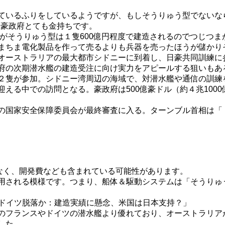
ているふりをしているようですが、もしそうりゅう型でないなら
は豪政府とても金持ちです。
がそうりゅう型は１隻600億円程度で建造されるのでつじつ
まちま電化製品を作って売るよりも兵器を売ったほうが儲かり
オーストラリアの最大都市シドニーに到着し、日豪共同訓練に
府の次期潜水艦の建造受注に向け実力をアピールする狙いもあ
２隻が参加。シドニー湾周辺の海域で、対潜水艦や通信の訓練
る中での訪問となる。豪政府は500億豪ドル（約４兆100
の国家安全保障委員会が最終審査に入る。ターンブル首相は「
なく、開発費なども含まれている可能性があります。
用される模様です。つまり、船体＆駆動システムは「そうりゅ
札、ドイツ脱落か：建造実績に懸念、米国は日本支持？」
のフランスやドイツの潜水艦より優れており、オーストラリア
した。