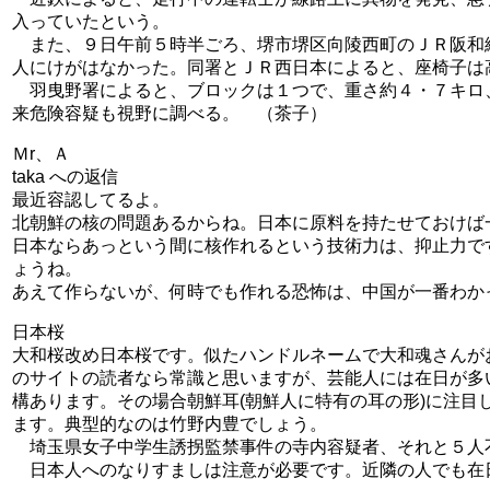
入っていたという。
また、９日午前５時半ごろ、堺市堺区向陵西町のＪＲ阪和
人にけがはなかった。同署とＪＲ西日本によると、座椅子は
羽曳野署によると、ブロックは１つで、重さ約４・７キロ
来危険容疑も視野に調べる。 （茶子）
Ｍr、Ａ
taka への返信
最近容認してるよ。
北朝鮮の核の問題あるからね。日本に原料を持たせておけば
日本ならあっという間に核作れるという技術力は、抑止力で
ょうね。
あえて作らないが、何時でも作れる恐怖は、中国が一番わか
日本桜
大和桜改め日本桜です。似たハンドルネームで大和魂さんが
のサイトの読者なら常識と思いますが、芸能人には在日が多
構あります。その場合朝鮮耳(朝鮮人に特有の耳の形)に注
ます。典型的なのは竹野内豊でしょう。
埼玉県女子中学生誘拐監禁事件の寺内容疑者、それと５人
日本人へのなりすましは注意が必要です。近隣の人でも在日