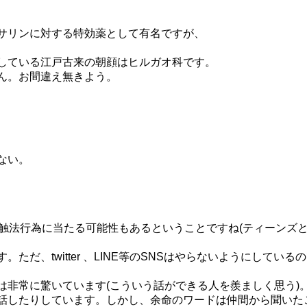
サリンに対する特効薬として有名ですが、
している江戸古来の朝顔はヒルガオ科です。
ん。お間違え無きよう。
。
ない。
触法行為に当たる可能性もあるということですね(ティーンズ
だ、twitter 、LINE等のSNSはやらないようにしてい
非常に驚いています(こういう話ができる人を羨ましく思う)
話したりしています。しかし、余命のワードは仲間から聞いた