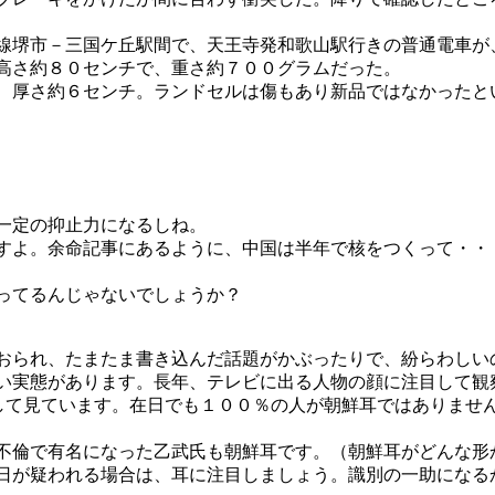
線堺市－三国ケ丘駅間で、天王寺発和歌山駅行きの普通電車が
高さ約８０センチで、重さ約７００グラムだった。
、厚さ約６センチ。ランドセルは傷もあり新品ではなかったと
一定の抑止力になるしね。
すよ。余命記事にあるように、中国は半年で核をつくって・・
ってるんじゃないでしょうか？
おられ、たまたま書き込んだ話題がかぶったりで、紛らわしい
い実態があります。長年、テレビに出る人物の顔に注目して観
目して見ています。在日でも１００％の人が朝鮮耳ではありませ
不倫で有名になった乙武氏も朝鮮耳です。（朝鮮耳がどんな形
が疑われる場合は、耳に注目しましょう。識別の一助になるか