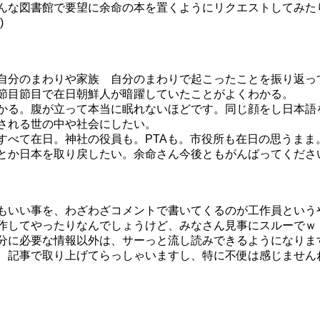
な図書館で要望に余命の本を置くようにリクエストしてみたり
)
自分のまわりや家族 自分のまわりで起こったことを振り返っ
節目節目で在日朝鮮人が暗躍していたことがよくわかる。
かる。腹が立って本当に眠れないほどです。同じ顔をし日本語
される世の中や社会にしたい。
べて在日。神社の役員も。PTAも。市役所も在日の思うまま
とか日本を取り戻したい。余命さん今後ともがんばってくださ
もいい事を、わざわざコメントで書いてくるのが工作員という
作してやったりなんでしょうけど、みなさん見事にスルーでｗ
分に必要な情報以外は、サーっと流し読みできるようになりま
、記事で取り上げてらっしゃいますし、特に不便は感じません