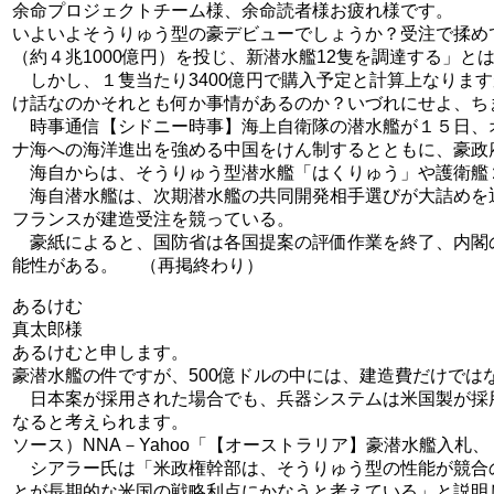
余命プロジェクトチーム様、余命読者様お疲れ様です。
いよいよそうりゅう型の豪デビューでしょうか？受注で揉め
（約４兆1000億円）を投じ、新潜水艦12隻を調達する」と
しかし、１隻当たり3400億円で購入予定と計算上なります
け話なのかそれとも何か事情があるのか？いづれにせよ、ち
時事通信【シドニー時事】海上自衛隊の潜水艦が１５日、
ナ海への海洋進出を強める中国をけん制するとともに、豪政
海自からは、そうりゅう型潜水艦「はくりゅう」や護衛艦
海自潜水艦は、次期潜水艦の共同開発相手選びが大詰めを迎え
フランスが建造受注を競っている。
豪紙によると、国防省は各国提案の評価作業を終了、内閣
能性がある。 （再掲終わり）
あるけむ
真太郎様
あるけむと申します。
豪潜水艦の件ですが、500億ドルの中には、建造費だけでは
日本案が採用された場合でも、兵器システムは米国製が採
なると考えられます。
ソース）NNA－Yahoo「【オーストラリア】豪潜水艦入
シアラー氏は「米政権幹部は、そうりゅう型の性能が競合
とが長期的な米国の戦略利点にかなうと考えている」と説明