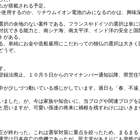
ムが搭載される予定。
ムを使用するのか、リチウムイオン電池のみになるのかは、興味
選択の余地のない案件である。フランスやドイツの選択は単に
対抗できる能力と、南シナ海、南太平洋、インド洋の安全と国
トがある。
る。単純にお金や造船雇用にこだわっての独仏の選択は大きく
どうぞ。
す。
登録法廃止、１０月５日からのマイナンバー通知以降、県営住
。
中が少しづつ動いている感じがしています。過日も「春、不遠
いました。が、今は家族や知合いに、当ブログや関連ブログを
と思いますが、可愛い孫達の将来に禍根を残すわけにはいきま
正が終わった。これは選挙対策に重点を絞ったため、まるまる
運営は日本存亡の危機であったが、民主党があまりにも突然の