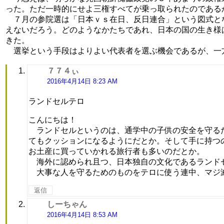
った。ただ一時的にせよ三権すべてが乗っ取られたのである
７月の参院選は「日本ｖｓ在日、反日連合」という図式とな
えないだろう。どのようなかたちであれ、日本の国の生き様
きた。
選挙という手段はよりよい代表者を選ぶ機会であるが、一
７７４ぃ
よ
り:
2016年4月14日 8:23 AM
ランドセルテロ
こんにちは！
ランドセルというのは、通学中の子供の安全を守るた
てもクッションになるようにだとか。そして手に持つ
お土産に買っていかれる旅行者も多いのだとか。
海外に認められ且つ、日本独自の文化であるランドセ
大事な人を守るためのものをテロに使う連中、マジ
返信
しーちゃん
よ
り:
2016年4月14日 8:53 AM