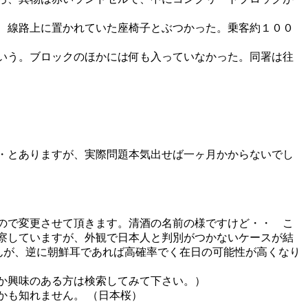
、線路上に置かれていた座椅子とぶつかった。乗客約１００
いう。ブロックのほかには何も入っていなかった。同署は往
・とありますが、実際問題本気出せば一ヶ月かからないでし
ので変更させて頂きます。清酒の名前の様ですけど・・ こ
察していますが、外観で日本人と判別がつかないケースが結
んが、逆に朝鮮耳であれば高確率でく在日の可能性が高くなり
か興味のある方は検索してみて下さい。）
も知れません。 （日本桜）