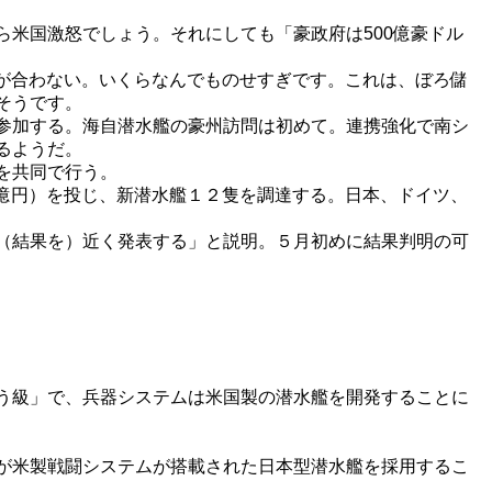
米国激怒でしょう。それにしても「豪政府は500億豪ドル
まが合わない。いくらなんでものせすぎです。これは、ぼろ儲
そうです。
参加する。海自潜水艦の豪州訪問は初めて。連携強化で南シ
るようだ。
を共同で行う。
0億円）を投じ、新潜水艦１２隻を調達する。日本、ドイツ、
（結果を）近く発表する」と説明。５月初めに結果判明の可
う級」で、兵器システムは米国製の潜水艦を開発することに
が米製戦闘システムが搭載された日本型潜水艦を採用するこ