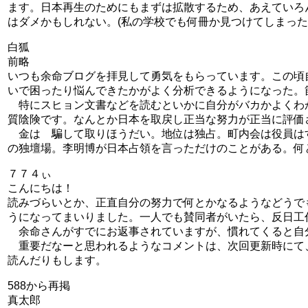
ます。日本再生のためにもまずは拡散するため、あえていろん
はダメかもしれない。(私の学校でも何冊か見つけてしまった
白狐
前略
いつも余命ブログを拝見して勇気をもらっています。この頃
いで困ったり悩んできたかがよく分析できるようになった。
特にスヒョン文書などを読むといかに自分がバカかよくわ
質陰険です。なんとか日本を取戻し正当な努力が正当に評価
金は 騙して取りほうだい。地位は独占。町内会は役員はす
の独壇場。李明博が日本占領を言っただけのことがある。何
７７４ぃ
こんにちは！
読みづらいとか、正直自分の努力で何とかなるようなどうで
うになってまいりました。一人でも賛同者がいたら、反日工
余命さんがすでにお返事されていますが、慣れてくると自
重要だなーと思われるようなコメントは、次回更新時にて
読んだりもします。
588から再掲
真太郎