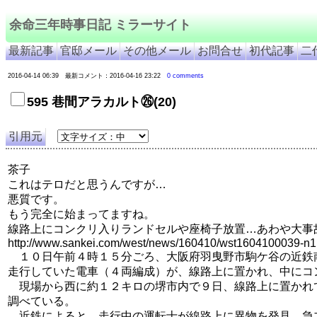
余命三年時事日記 ミラーサイト
最新記事
官邸メール
その他メール
お問合せ
初代記事
二
2016-04-14 06:39 最新コメント：2016-04-16 23:22
0 comments
595 巷間アラカルト㉖(20)
引用元
茶子
これはテロだと思うんですが…
悪質です。
もう完全に始まってますね。
線路上にコンクリ入りランドセルや座椅子放置…あわや大事
http://www.sankei.com/west/news/160410/wst1604100039-n1
１０日午前４時１５分ごろ、大阪府羽曳野市駒ケ谷の近鉄
走行していた電車（４両編成）が、線路上に置かれ、中にコ
現場から西に約１２キロの堺市内で９日、線路上に置かれ
調べている。
近鉄によると、走行中の運転士が線路上に異物を発見、急