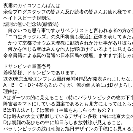
夜霧のガイコツこんばんは
余命ブログスタッフの皆さん及び読者の皆さんお疲れ様です
ヘイトスピーチ規制法
罰則の無い理念法(感情法)
何かいつも思う事ですがリベラリストと言われる者の方が
「ニコ生タックルズ」の久田将義も最近は正体を表してきた
かつて京都でオウム真理教に勧誘されかけた事があり彼ら
何かを信じる者はみんな他人は寝ぼけているように見える
余命書籍による真の普通の日本国民の覚醒、ますます楽しみ
ドサンピン＠量産壱号
爺様皆様、ドサンピンであります。
2020東京五輪エンブレム最終候補4作品が発表されましたな
A・B・C・Dと4案あるのですが、俺の個人的にはDがよろ
理由は、
Aはダーツの的に見えること（特にパラリンピックの紋の下
障害者をマトにしている図案であるとも見方によってはとら
Bは消去法としては無難（神風をあしらったもの？）
Cは過去の大会で酷似しているデザイン多数（特に北京大会
Dは朝顔の花びらの中に旭日らしき放射線が見えること。
パラリンピックの紋は朝顔と旭日デザインの手毬にも見える