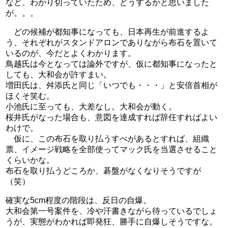
など、わかり切っていたため、どうするかと思いました
が。。。
どの候補が都知事になっても、日本再生が前進するよ
う、それぞれがスタンドアロンでありながら布石を置いて
いるのが、今だとよくわかります。
鳥越氏は今となっては論外ですが、仮に都知事になったと
しても、大和会が許すまい。
増田氏は、舛添氏と同じ「いつでも・・・」と安倍首相が
ほくそ笑む。
小池氏に至っても、大差なし。大和会が動く。
桜井氏がなった場合も、意図を達成すれば辞任すればよい
わけで。
仮に、この布石を取り払うすべがあるとすれば、組織
票、イメージ戦略を全部使ってマック氏を当選させること
くらいかな。
布石を取り払うどころか、碁盤がなくなりそうですが
（笑）
確実な5cm程度の階段は、反日の自爆。
大和会第一号案件を、冷や汗書きながら待っているでしょ
うが、実態がわかれば即発狂、勝手に自爆しそうですな。