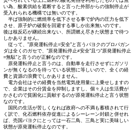
焚べられている上に燃料の酸化発熱を利用したものでは無
い為、酸素供給を遮断すると言った外部からの強制停止が
受入れられる機構では無いのです。
半ば強制的に燃焼率を低下させる事で炉内の圧力を低下
させ、原子炉の破裂を回避する事しか出来無いのです。
後は核反応が継続出来ない、所謂燃え尽きた状態まで待つ
しかありません。
従って、”原発運転停止=安全”と言うパヨクのプロパガン
ダは全くのガセで、”原発運転停止≠安全”且つ”原発運転停止
=無駄”と言うのが正解なのです。
原発運転停止と言うのは、自動車を走行させずにガソリ
ンが無くなるのを待っている状態に等しいので、全くの経
費と資源の浪費でしかありません。
電力会社はその経費を当然電気使用量に上乗せしますの
で、企業はその分賃金を抑制しますし、個々人は生活費が
かさむので貧困化に貢献するのが原発運転停止と言う状態
なのです。
国民の生活が苦しくなれば政府への不満も蓄積されて行
く訳で、化石燃料依存促進によるシーレーン封鎖と併せれ
ば、売国パヨクにとっては一石二鳥、三鳥と実に美味しい
状態が原発運転停止なのです。