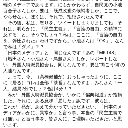
端のメディアであります。にもかかわらず、自民党の小池
百合子さんしか、要は、既成政党の候補者しか、ここで、
やらせない。ぼくは、それで、拒絶されたんです！
その後、私は、怒りを、ツイートしまくりましてね、そ
れは、明らかに、「民主主義」、「言論の自由」の精神に
反する、と。そうでしょう？私は、ここに、『言論の自由
を、弾圧された』わけですから。小池さんは「OK」、なん
で私は「ダメ」？？
「日本のメディア」と、同じなんです！あの「MKT48」
（増田さん・小池さん・鳥越さん）しか、レポートしな
い！外国人特派員協会も、同じなんです。要は“向こう側”の
人達なんです。
よって、今、（高橋候補が）おっしゃったように、ここ
に（居る）コレは全部「茶番」なんですよ、みなさん！一
人、結局2分でしょ？合計4分！？
私が、外国人特派員協会が、いかに「偏向報道」か指摘
した。それに、ある意味「屈した」訳です、彼らは。
これが、私が、あえて分かっていただきたい、「日本のメ
ディアがいかに、異常か」と言う事。本当の「民主主義で
は無い」と言う事を、皆さんに、ご理解いただきたいと思
います。