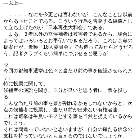
―以上―
．．．．．なにを今更とは言わないが、こんなことは以前
からあったことである。こういう行為を告発する組織とし
て立ち上げたのが「日本再生大和会」である。
まあ、３者以外の立候補者は被害者であるから、場合に
よってはいろいろとお手伝いできるだろう。これは余命の
提案だが、仮称「18人委員会」でも造ってみたらどうだろ
う。記者クラブくらい簡単につぶせると思うが．．．．。
kz
今回の都知事選挙は色々と当たり前の事を確認させられま
す。
特に投票に関して。
候補者の演説を聞き、自分が良いと思う者に一票を投じ
る。
こんな当たり前の事を票が割れるかもしれないからと、次
点の候補者に投票し、当たり前が出来ない有権者達。
これは選挙は生臭いモノとする事を当然と捉えているから
でしょう。
それは間違っていないと思いますが、自分の確たる信念の
支柱を持っていないとも言えるのではないでしょうか。