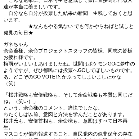
こんな選挙に、日本再生を意識して票に直接関われる人
達が本当に羨ましいです。
自分なら自分が投票した結果の新聞一生残しておくと思
います。
★なんもやる気ない でも何かやらねばと試しと
発見の毎日★
ガネちゃん
余命爺様、余命プロジェクトスタッフの皆様、同志の皆様
お疲れ様です。
梅雨がいよいよあけましたね。世間はポケモンGOに夢中の
ようですが、ぜひ都民には投票へGOしてほしいものです。
あ、どこぞのGO VOTE!とかぶってしまいましたかな
（笑）
「桜井戦略も安倍戦略も、そして余命戦略も本質は同じだ
ね。（笑い）」
という、余命様のコメント、痛快でしたな。
わたくしは以前、意図と方法を学んだことがあります。
桜井氏も、安倍首相も、余命様も、意図はすべて日本再
生。
マスコミが偏向報道すること、自民党内の似非保守の存在