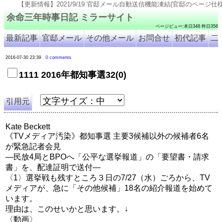
更新情報】2021/9/19 官邸メール自動送信機能凍結(官邸のページ仕様変更のため). 2021/9/18 号
余命三年時事日記 ミラーサイト
ページビュー:本日348 昨日356
最新記事
官邸メール
その他メール
お問合せ
初代記事
二
2016-07-30 23:39
0 comments
1111 2016年都知事選32(0)
引用元
Kate Beckett
《TVメディア汚染》都知事選 主要3候補以外の候補者6名
が緊急記者会見
―民放4局とBPOへ「公平な選挙報道」の「要望書・請求
書」を、配達証明で送付―
〈1〉選挙戦も残すところ３日の7/27（水）ごろから、TV
メディアが、急に「その他候補」18名の紹介報道を始めて
います。
理由は、このせいかと思います。↓
〈動画〉