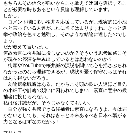
もちろんその信念が強いからこそ敢えて迂回を選択するこ
とが必要な時もあるという反論も理解しています。
しかし。
コメント欄に多い桜井を応援しているが…現実的に小池
へと言っている人達がこれに当てはまりますね。きっと選
挙や政治を色々と勉強し、そのような結論に達したのでし
ょう。
だが敢えて言いたい。
何故素直に桜井誠に投じないのか？そういう思考回路こそ
が現在の停滞を生み出しているとは思わないのか？
街頭やYouTubeで桜井誠の演説を聞いて心を揺さぶられ
なかったのなら理解できるが、現状を憂う保守ならばそれ
はあり得ないだろう。
勿論選挙戦略はある。だからこそ頭の良い人達ほど目先
の小細工や計略の類いに囚われてしまい、素直に意中の候
補者に投じられない。
私は桜井誠だが、そうじゃなくてもいい。
自分が強く共感できる候補者に素直になろうよ。今は届
かないとしても、それはきっと本来あるべき日本へ繋がる
力となるはずなのだから！
マサムネ