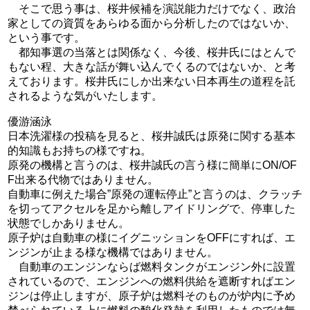
そこで思う事は、桜井候補を演説能力だけでなく、政治
家としての資質をあらゆる面から分析したのではないか、
という事です。
都知事選の当落とは関係なく、今後、桜井氏にはとんで
もない程、大きな話が舞い込んでくるのではないか、と考
えております。桜井氏にしか出来ない日本再生の道程を託
されるような気がいたします。
優游涵泳
日本洗濯様の投稿を見ると、桜井誠氏は原発に関する基本
的知識もお持ちの様ですね。
原発の機構と言うのは、桜井誠氏の言う様に簡単にON/OF
F出来る代物ではありません。
自動車に例えた場合”原発の運転停止”と言うのは、クラッチ
を切ってアクセルを足から離しアイドリングで、停車した
状態でしかありません。
原子炉は自動車の様にイグニッションをOFFにすれば、エ
ンジンが止まる様な機構ではありません。
自動車のエンジンならば燃料タンクがエンジン外に設置
されているので、エンジンへの燃料供給を遮断すればエン
ジンは停止しますが、原子炉は燃料そのものが炉内に予め