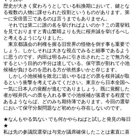
歴史が大きく変わろうとしている転換期において、鍵とな
る複数の人物に課せられた役割というものがあります。第
一に安倍晋三であるのは言うまでもありません。
それでは第二に誰の名を挙げればよいのか？この選挙戦
を見ておりますと青山繁晴よりも先に桜井誠を挙げるべし
と考えるようになりました。
東京都議会の利権を握る旧世界の怪物を倒す事も重要で
しょう。しかしそれは大きな視点でみると細事であるよう
に思うのです。内田は明るみに引き出されたことで無力化
するという目的の半分は達している。保守票が割れて小池
候補が負けるのを恐れる方が依然多いかと存じます。
しかし小池候補を敗北に追いやるほどの票を桜井誠が取
るという衝撃を考えてみてください。東京から日本全国へ
一気に日本人の覚醒が進むでありましょう。既に覚醒した
者が桜井氏への票を入れる事で小池候補が落選する程度で
あるようならば、どのみち期待薄であります。今回の選挙
において保守分裂問題など初めから存在しないのです。
★なんもやる気ない でも何かやらねばと試しと発見の毎日
★
私は先の参議院選挙は与党が議席確保したことは素直に喜