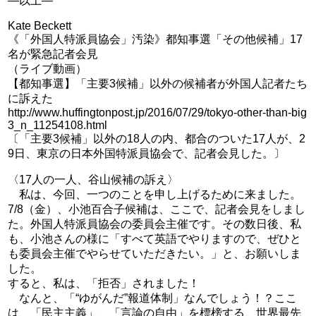
―以上―
Kate Beckett
《「外国人特派員協会」汚染》都知事選「その他候補」17
名が緊急記者会見
（ライブ動画）
【都知事選】「主要3候補」以外の候補者が外国人記者たち
に訴えた
http://www.huffingtonpost.jp/2016/07/29/tokyo-other-than-big
3_n_11254108.html
〔「主要3候補」以外の18人の内、都合のついた17人が、2
9日、東京の日本外国特派員協会で、記者会見した。〕
〈17人の一人、谷山候補の訴え〉
私は、今回、一つのことを申し上げるために来ました。
7/8（金）、小池百合子候補は、ここで、記者会見をしまし
た。外国人特派員協会の委員会主催です。その数日後、私
も、小池さんの様に「すべて英語でやりますので、ぜひと
も委員会主催でやらせていただきたい。」と、お願いしま
した。
すると、私は、「拒否」されました！
なんと、「“ゆがんだ”報道体制」なんでしょう！？ここ
は、「民主主義」、「言論の自由」を標榜する、世界最先