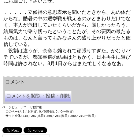
にお過ごし下さいませ。
．．．．．立候補の意思表示を聞いたときから、あの体だ
からな。酷暑の中の選挙戦を戦えるのかとまわりだけでな
く、本人が危惧していたくらいだから、厳しかったろう。
結局気力で乗り切ったということだが、その要因の最たる
ものは、なんと言ってもみなさんの盛り上がりだったと確
信している。
役割は違うが、余命も煽られて頑張りすぎた。かなりバ
テているが、都知事選の結果はともかく、日本再生に遊び
時間は許されない。8月1日からはまた忙しくなるなあ。
余命三年時事日記 ミラーサイト
余命３年時事日記 ミラーサイト
余命3年時事日記 ミラーサイト
コメント
コメントを閲覧・投稿・削除
ページビュー／ユーザ数詳細:
このページ: 1／1(本日), 0／0(昨日), 0／0(一昨日)
サイト全体: 348／267(本日), 356／268(昨日), 280／210(一昨日)