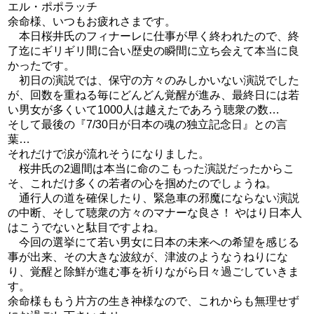
エル・ポポラッチ
余命様、いつもお疲れさまです。
本日桜井氏のフィナーレに仕事が早く終われたので、終
了迄にギリギリ間に合い歴史の瞬間に立ち会えて本当に良
かったです。
初日の演説では、保守の方々のみしかいない演説でした
が、回数を重ねる毎にどんどん覚醒が進み、最終日には若
い男女が多くいて1000人は越えたであろう聴衆の数…
そして最後の『7/30日が日本の魂の独立記念日』との言
葉…
それだけで涙が流れそうになりました。
桜井氏の2週間は本当に命のこもった演説だったからこ
そ、これだけ多くの若者の心を掴めたのでしょうね。
通行人の道を確保したり、緊急車の邪魔にならない演説
の中断、そして聴衆の方々のマナーな良さ！ やはり日本人
はこうでないと駄目ですよね。
今回の選挙にて若い男女に日本の未来への希望を感じる
事が出来、その大きな波紋が、津波のようなうねりにな
り、覚醒と除鮮が進む事を祈りながら日々過ごしていきま
す。
余命様ももう片方の生き神様なので、これからも無理せず