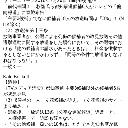
ヤフーニュース2016年7月26日 18時49分配信
〔前代未聞！ 上杉隆氏ら都知事選候補6人がテレビの「偏
向報道」に宣戦布告〕
「主要3候補」でない候補者18人の放送時間は「3%」！ (N
HK除く)
〈2〉放送法 第十三条
放送事業者が、公選による公職の候補者の政見放送その他
選挙運動に関する放送をした場合において、その選挙にお
ける『他の候補者の請求があったときは』、料金を徴収す
るとしないとにかかわらず、『同等の条件で放送をしなけ
ればならない。』
―続く―
Kate Beckett
【追伸】
《TVメディア汚染》都知事選 主要3候補以外の候補者6名
が緊急会見
〈3〉6候補の一人、立花候補の訴え。（立花候補のサイト
より補足。）
・選挙後、「放送法13条（公平な選挙報道）違反」と、
「人権侵害」で、訴訟も辞さない。
・「その他候補」扱いの18名は、ただでさえ知名度が低