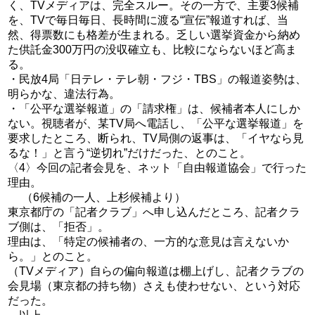
く、TVメディアは、完全スルー。その一方で、主要3候補
を、TVで毎日毎日、長時間に渡る“宣伝”報道すれば、当
然、得票数にも格差が生まれる。乏しい選挙資金から納め
た供託金300万円の没収確立も、比較にならないほど高ま
る。
・民放4局「日テレ・テレ朝・フジ・TBS」の報道姿勢は、
明らかな、違法行為。
・「公平な選挙報道」の「請求権」は、候補者本人にしか
ない。視聴者が、某TV局へ電話し、「公平な選挙報道」を
要求したところ、断られ、TV局側の返事は、「イヤなら見
るな！」と言う“逆切れ”だけだった、とのこと。
〈4〉今回の記者会見を、ネット「自由報道協会」で行った
理由。
（6候補の一人、上杉候補より）
東京都庁の「記者クラブ」へ申し込んだところ、記者クラ
ブ側は、「拒否」。
理由は、「特定の候補者の、一方的な意見は言えないか
ら。」とのこと。
（TVメディア）自らの偏向報道は棚上げし、記者クラブの
会見場（東京都の持ち物）さえも使わせない、という対応
だった。