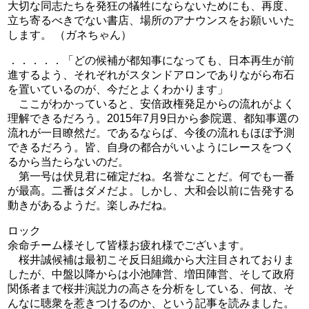
大切な同志たちを発狂の犠牲にならないためにも、再度、
立ち寄るべきでない書店、場所のアナウンスをお願いいた
します。 （ガネちゃん）
．．．．．「どの候補が都知事になっても、日本再生が前
進するよう、それぞれがスタンドアロンでありながら布石
を置いているのが、今だとよくわかります」
ここがわかっていると、安倍政権発足からの流れがよく
理解できるだろう。2015年7月9日から参院選、都知事選の
流れが一目瞭然だ。であるならば、今後の流れもほぼ予測
できるだろう。皆、自身の都合がいいようにレースをつく
るから当たらないのだ。
第一号は伏見君に確定だね。名誉なことだ。何でも一番
が最高。二番はダメだよ。しかし、大和会以前に告発する
動きがあるようだ。楽しみだね。
ロック
余命チーム様そして皆様お疲れ様でございます。
桜井誠候補は最初こそ反日組織から大注目されておりま
したが、中盤以降からは小池陣営、増田陣営、そして政府
関係者まで桜井演説力の高さを分析をしている、何故、そ
んなに聴衆を惹きつけるのか、という記事を読みました。