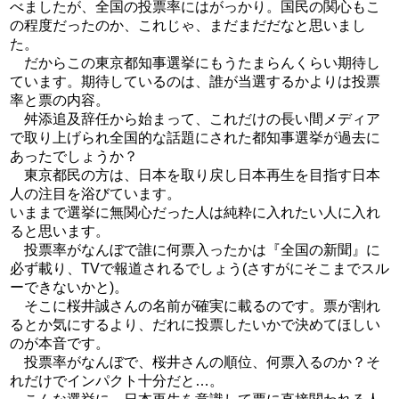
べましたが、全国の投票率にはがっかり。国民の関心もこ
の程度だったのか、これじゃ、まだまだだなと思いまし
た。
だからこの東京都知事選挙にもうたまらんくらい期待し
ています。期待しているのは、誰が当選するかよりは投票
率と票の内容。
舛添追及辞任から始まって、これだけの長い間メディア
で取り上げられ全国的な話題にされた都知事選挙が過去に
あったでしょうか？
東京都民の方は、日本を取り戻し日本再生を目指す日本
人の注目を浴びています。
いままで選挙に無関心だった人は純粋に入れたい人に入れ
ると思います。
投票率がなんぼで誰に何票入ったかは『全国の新聞』に
必ず載り、TVで報道されるでしょう(さすがにそこまでスル
ーできないかと)。
そこに桜井誠さんの名前が確実に載るのです。票が割れ
るとか気にするより、だれに投票したいかで決めてほしい
のが本音です。
投票率がなんぼで、桜井さんの順位、何票入るのか？そ
れだけでインパクト十分だと…。