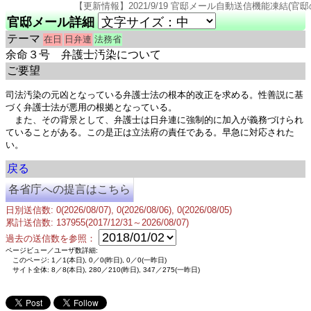
【更新情報】2021/9/19 官邸メール自動送信機能凍結(官邸のページ仕様変更のた
官邸メール詳細
テーマ
在日
日弁連
法務省
余命３号 弁護士汚染について
ご要望
司法汚染の元凶となっている弁護士法の根本的改正を求める。性善説に基
づく弁護士法が悪用の根拠となっている。

　また、その背景として、弁護士は日弁連に強制的に加入が義務づけられ
ていることがある。この是正は立法府の責任である。早急に対応された
い。
戻る
各省庁への提言はこちら
日別送信数: 0(2026/08/07), 0(2026/08/06), 0(2026/08/05)
累計送信数: 137955(2017/12/31～2026/08/07)
過去の送信数を参照：
ページビュー／ユーザ数詳細:
このページ: 1／1(本日), 0／0(昨日), 0／0(一昨日)
サイト全体: 8／8(本日), 280／210(昨日), 347／275(一昨日)