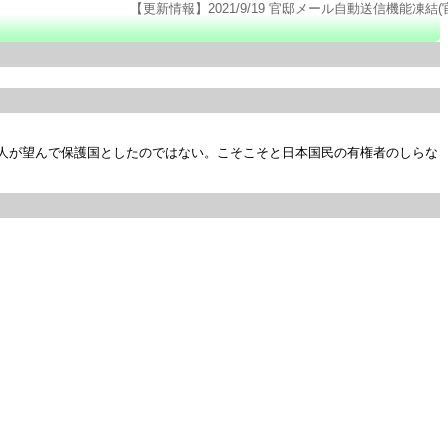
【更新情報】2021/9/19 官邸メール自動送信機能凍結(官邸のページ仕様変更
人が望んで保護国としたのではない。こそこそと日本国民の有権者のしらな