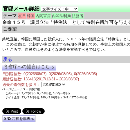
官邸メール詳細
テーマ
在日
韓国
内閣官房
内閣法制局
法務省
余命４５号 議員立法「特例法」として特別在留許可を与え
ご要望
終戦直後、韓国に帰国した朝鮮人に、２０１６年の議員立法「特例法」とし
　この法案は、北朝鮮が南に侵攻する時期を見越しての、事実上の韓国人
いところで、自民党はそのような法案を審議すべきではない。
戻る
各省庁への提言はこちら
日別送信数: 0(2026/08/07), 0(2026/08/06), 0(2026/08/05)
累計送信数: 136413(2017/12/31～2026/08/07)
過去の送信数を参照：
ページビュー／ユーザ数詳細:
このページ: 2／2(本日), 0／0(昨日), 0／0(一昨日)
サイト全体: 33／33(本日), 280／210(昨日), 347／275(一昨日)