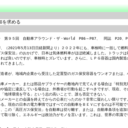
加を求める
５回　自動車アラウンド・ザ・World　P86～P87、　同誌　P20、P3
、（2021年5月13日日経新聞より）２０２２年にも、車検時に一括して燃
ガス保安法」のおかげで、日本は気体燃料車がほぼ絶滅しました。トラックは
きれば良いのですが、車検時とズレています。さらに、ＬＰＧ容器は国内製造
れてきました。

製造者が、地域内企業から受注した定置型のガス保安容器をワンオフまたは、
動車メーカー、または部品サプライヤーの敷地内で充てんする場合は「特別充
約や協定に違反している場合は、外務省が行動を起こすべきですが、現在、そ
「地球環境を守る」という志の高いことで、誰も否定できない。

内メーカーとの会議を終えてからの公表だったのか？非常に疑わしい限りです
いる。現在の日本の電力事情ではすべての自動車をＢＥＶにするのは不可能で
も、この「高圧ガス保安法」を自動車は切り離す、または、自動車条項を追加
て取り除く。エネルギーは政治力がモノを言います。これは、世界の常識です