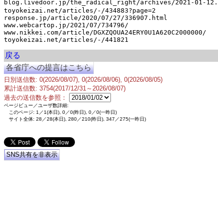
blog.livedoor.jp/the_radical_right/archives/2021-
toyokeizai.net/articles/-/434883?page=2

response.jp/article/2020/07/27/336907.html

www.webcartop.jp/2021/07/734796/

www.nikkei.com/article/DGXZQOUA24ERY0U1A620C2000000/

戻る
各省庁への提言はこちら
日別送信数: 0(2026/08/07), 0(2026/08/06), 0(2026/08/05)
累計送信数: 3754(2017/12/31～2026/08/07)
過去の送信数を参照：
ページビュー／ユーザ数詳細:
このページ: 1／1(本日), 0／0(昨日), 0／0(一昨日)
サイト全体: 28／28(本日), 280／210(昨日), 347／275(一昨日)