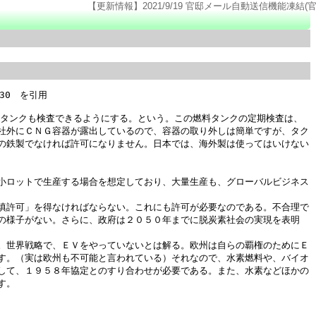
【更新情報】2021/9/19 官邸メール自動送信機能凍結(官邸のページ仕様変更の
0　を引用

料タンクも検査できるようにする。という。この燃料タンクの定期検査は、
社外にＣＮＧ容器が露出しているので、容器の取り外しは簡単ですが、タク
の鉄製でなければ許可になりません。日本では、海外製は使ってはいけない
小ロットで生産する場合を想定しており、大量生産も、グローバルビジネス
填許可」を得なければならない。これにも許可が必要なのである。不合理で
の様子がない。さらに、政府は２０５０年までに脱炭素社会の実現を表明
。世界戦略で、ＥＶをやっていないとは解る。欧州は自らの覇権のためにＥ
す。（実は欧州も不可能と言われている）それなので、水素燃料や、バイオ
して、１９５８年協定とのすり合わせが必要である。また、水素などほかの
。
