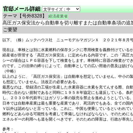
官邸メール詳細
テーマ
【号外8328】
経済産業省
高圧ガス保安法から自動車を切り離すまたは自動車条項の追
ご要望
以下、（株）ムックハウス社　ニューモデルマガジンＸ　２０２１年８月号　第９
現在は、車検とは別に水素燃料の保存タンクに専用検査を義務付けているが
経産省が所管する「高圧ガス保安法」に定められる内容です。この「高圧
シーの場合はＬＰＧ容器を下して検査をします。車検時に容器の検査がで
のです。この法律の縛りによって、自動車としての広い用途の普及は妨げら
（中略）

以上のように、「高圧ガス保安法」は自動車を想定していません。中小の
も想定していません。法改正の必要がある。

最悪なのは、登録済の工場が生産した水素容器に水素を充てんする際、自
時代に合わない規制であると同時に１９５８年協定にも違反している。条
し、２０３０年代前半にはガソリン車の販売を禁止を進めようとしている。
日本では自動車産業は最も重要な産業であり、死活的でもある。全ての国
Ｖ以外は認めないと言っている。これに、中国も便乗しているといわれて
燃料などあらゆる可能性を考慮して準備しなければならない。そのために
エネルギーの利用へも道を開くべきです。そのための障害は、行政が率先し
参考：
