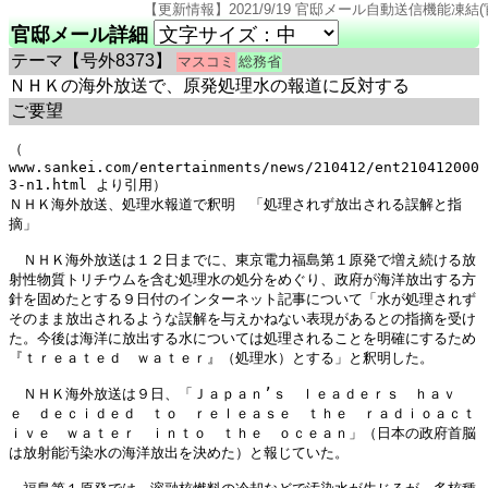
【更新情報】2021/9/19 官邸メール自動送信機能凍結(官邸のページ仕様変更
官邸メール詳細
テーマ
【号外8373】
マスコミ
総務省
ＮＨＫの海外放送で、原発処理水の報道に反対する
ご要望
（ 
www.sankei.com/entertainments/news/210412/ent210412000
3-n1.html より引用）

ＮＨＫ海外放送、処理水報道で釈明　「処理されず放出される誤解と指
摘」

　ＮＨＫ海外放送は１２日までに、東京電力福島第１原発で増え続ける放
射性物質トリチウムを含む処理水の処分をめぐり、政府が海洋放出する方
針を固めたとする９日付のインターネット記事について「水が処理されず
そのまま放出されるような誤解を与えかねない表現があるとの指摘を受け
た。今後は海洋に放出する水については処理されることを明確にするため
『ｔｒｅａｔｅｄ　ｗａｔｅｒ』（処理水）とする」と釈明した。

　ＮＨＫ海外放送は９日、「Ｊａｐａｎ’ｓ　ｌｅａｄｅｒｓ　ｈａｖ
ｅ　ｄｅｃｉｄｅｄ　ｔｏ　ｒｅｌｅａｓｅ　ｔｈｅ　ｒａｄｉｏａｃｔ
ｉｖｅ　ｗａｔｅｒ　ｉｎｔｏ　ｔｈｅ　ｏｃｅａｎ」（日本の政府首脳
は放射能汚染水の海洋放出を決めた）と報じていた。
