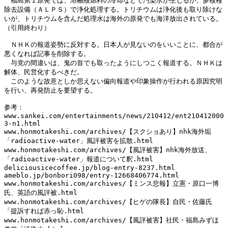
　福島第１原発では、溶融核燃料の冷却などで汚染水が生じるが、多核種
除去設備（ＡＬＰＳ）で浄化処理する。トリチウムは浄化後も取り除けな
いが、トリチウムを含んだ処理水は海外の原発でも海洋放出されている。

（引用終わり）

　ＮＨＫの報道姿勢に反対する。日本人が見ないのをいいことに、都合が
悪くなれば記事を削除する。

　与党の間違いは、鬼の首でも取ったようにしつこく報道する。ＮＨＫは
解体、民営化するべきだ。

　このような故意としか思えない偏向報道や印象操作が行われる原因究明
を行い、再発防止を要望する。

参考：

www.sankei.com/entertainments/news/210412/ent210412000
3-n1.html

www.honmotakeshi.com/archives/【スクショあり】nhk海外垢
「radioactive-water」風評被害を拡散.html

www.honmotakeshi.com/archives/【風評被害】nhk海外放送、
「radioactive-water」報道について釈.html

deliciousicecoffee.jp/blog-entry-8237.html

ameblo.jp/bonbori098/entry-12668406774.html

www.honmotakeshi.com/archives/【ミンス悲報】立憲・原口一博
氏、英語の風評被.html

www.honmotakeshi.com/archives/【ヒゲの隊長】自民・佐藤氏
「提訴すれば赤っ恥.html

www.honmotakeshi.com/archives/【風評被害】社民・福島みずほ