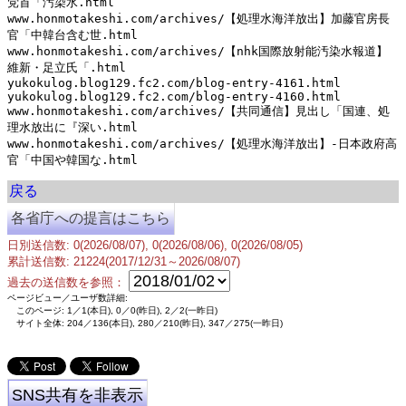
党首「汚染水.html

www.honmotakeshi.com/archives/【処理水海洋放出】加藤官房長
官「中韓台含む世.html

www.honmotakeshi.com/archives/【nhk国際放射能汚染水報道】
維新・足立氏「.html

yukokulog.blog129.fc2.com/blog-entry-4161.html

yukokulog.blog129.fc2.com/blog-entry-4160.html

www.honmotakeshi.com/archives/【共同通信】見出し「国連、処
理水放出に『深い.html

www.honmotakeshi.com/archives/【処理水海洋放出】-日本政府高
戻る
各省庁への提言はこちら
日別送信数: 0(2026/08/07), 0(2026/08/06), 0(2026/08/05)
累計送信数: 21224(2017/12/31～2026/08/07)
過去の送信数を参照：
ページビュー／ユーザ数詳細:
このページ: 1／1(本日), 0／0(昨日), 2／2(一昨日)
サイト全体: 204／136(本日), 280／210(昨日), 347／275(一昨日)