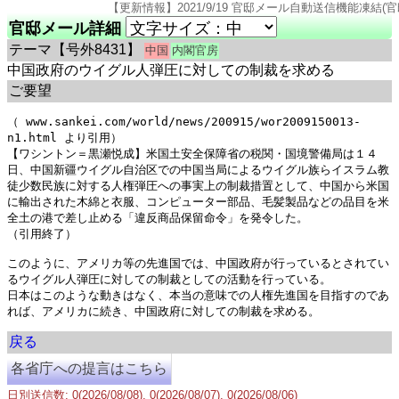
【更新情報】2021/9/19 官邸メール自動送信機能凍結(官邸のページ仕様変更の
官邸メール詳細
テーマ
【号外8431】
中国
内閣官房
中国政府のウイグル人弾圧に対しての制裁を求める
ご要望
（ www.sankei.com/world/news/200915/wor2009150013-
n1.html より引用）

【ワシントン＝黒瀬悦成】米国土安全保障省の税関・国境警備局は１４
日、中国新疆ウイグル自治区での中国当局によるウイグル族らイスラム教
徒少数民族に対する人権弾圧への事実上の制裁措置として、中国から米国
に輸出された木綿と衣服、コンピューター部品、毛髪製品などの品目を米
全土の港で差し止める「違反商品保留命令」を発令した。

（引用終了）

このように、アメリカ等の先進国では、中国政府が行っているとされてい
るウイグル人弾圧に対しての制裁としての活動を行っている。

日本はこのような動きはなく、本当の意味での人権先進国を目指すのであ
戻る
各省庁への提言はこちら
日別送信数: 0(2026/08/08), 0(2026/08/07), 0(2026/08/06)