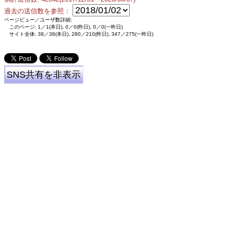
過去の送信数を参照：
ページビュー／ユーザ数詳細:
このページ: 1／1(本日), 0／0(昨日), 0／0(一昨日)
サイト全体: 38／38(本日), 280／210(昨日), 347／275(一昨日)