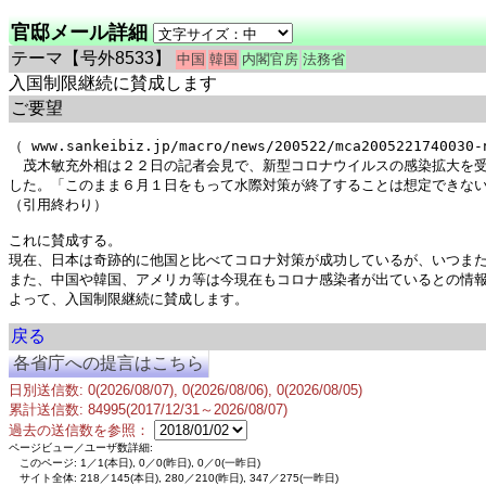
官邸メール詳細
テーマ
【号外8533】
中国
韓国
内閣官房
法務省
入国制限継続に賛成します
ご要望
（ www.sankeibiz.jp/macro/news/200522/mca200522174003
　茂木敏充外相は２２日の記者会見で、新型コロナウイルスの感染拡大を
した。「このまま６月１日をもって水際対策が終了することは想定できない
（引用終わり）

これに賛成する。

現在、日本は奇跡的に他国と比べてコロナ対策が成功しているが、いつまた
また、中国や韓国、アメリカ等は今現在もコロナ感染者が出ているとの情報
戻る
各省庁への提言はこちら
日別送信数: 0(2026/08/07), 0(2026/08/06), 0(2026/08/05)
累計送信数: 84995(2017/12/31～2026/08/07)
過去の送信数を参照：
ページビュー／ユーザ数詳細:
このページ: 1／1(本日), 0／0(昨日), 0／0(一昨日)
サイト全体: 218／145(本日), 280／210(昨日), 347／275(一昨日)