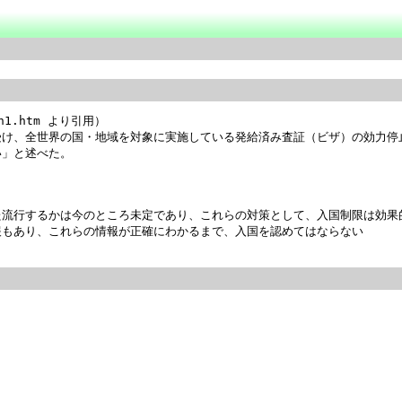
0-n1.htm より引用）

受け、全世界の国・地域を対象に実施している発給済み査証（ビザ）の効力停
」と述べた。

流行するかは今のところ未定であり、これらの対策として、入国制限は効果的
もあり、これらの情報が正確にわかるまで、入国を認めてはならない
