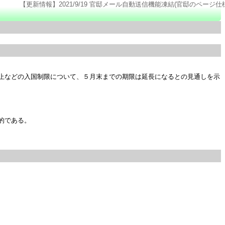
【更新情報】2021/9/19 官邸メール自動送信機能凍結(官邸のページ仕様変更のため). 2021/9
止などの入国制限について、５月末までの期限は延長になるとの見通しを示
である。
