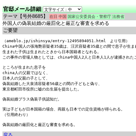
官邸メール詳細
テーマ
【号外8685】
在日
中国
国家公安委員会・警察庁
法務省
外国人の偽装結婚の厳罰化と厳正な審査を求める
ご要望
（ameblo.jp/ishinsya/entry-12495894051.html　より引用）

China中国人の張海艶容疑者35歳は、汪沢容疑者35歳との間で息子が生ま
生まれた子供は生まれたときから日本国籍者となれる。

この事件の登場人物としては、china中国人2人と日本人1人が逮捕されたこ
ところが生まれた息子を

china人の父親ではなく、

日本人の父親の子として、

偽装結婚した大泉清容疑者56歳との間の子どもと偽り、

東京都町田市役所に嘘の出生届を提出した。

偽装結婚プラス偽装子供認知だ。

実は子どもが日本国籍の場合、両親も日本での定住資格が得られる。

（引用終わり）

戻る