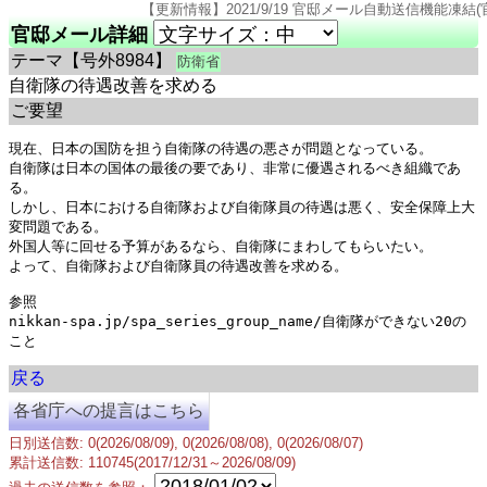
【更新情報】2021/9/19 官邸メール自動送信機能凍結(官邸のページ仕様変
官邸メール詳細
テーマ
【号外8984】
防衛省
自衛隊の待遇改善を求める
ご要望
現在、日本の国防を担う自衛隊の待遇の悪さが問題となっている。

自衛隊は日本の国体の最後の要であり、非常に優遇されるべき組織であ
る。

しかし、日本における自衛隊および自衛隊員の待遇は悪く、安全保障上大
変問題である。

外国人等に回せる予算があるなら、自衛隊にまわしてもらいたい。

よって、自衛隊および自衛隊員の待遇改善を求める。

参照

nikkan-spa.jp/spa_series_group_name/自衛隊ができない20の
戻る
各省庁への提言はこちら
日別送信数: 0(2026/08/09), 0(2026/08/08), 0(2026/08/07)
累計送信数: 110745(2017/12/31～2026/08/09)