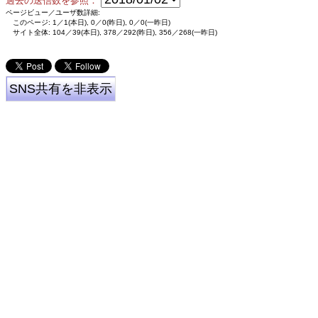
過去の送信数を参照：
ページビュー／ユーザ数詳細:
このページ: 1／1(本日), 0／0(昨日), 0／0(一昨日)
サイト全体: 104／39(本日), 378／292(昨日), 356／268(一昨日)