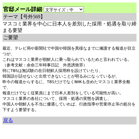
官邸メール詳細
テーマ
【号外569】
マスコミ業界を中心に日本人を差別した採用・処遇を取り締
まる要望
ご要望
最近、テレビ局や新聞社で中国や韓国を異様なまでに擁護する報道が目立
つが、

これはマスコミ業界が朝鮮人に乗っ取られているためと言われている。

（参考文献：余命三年時事日記　外患誘致罪）

特にTBSは無試験の在日朝鮮人採用枠を設けていたり、

韓国語が話せないと出世できないことが明るみになっているが、

昨今の報道からするに、TBSだけでなくNHKも含めたマスコミ業界全般
で、

報道だけでなく従業員にまで日本人差別をしている可能性が高い。

マスコミ業界の各社について、採用・処遇の実態を調査し、

中国人や朝鮮人を不当に優遇していれば、行政指導や営業停止等の処分を
下すよう要望する。
戻る
余命三年時事日記 ミラーサイト
余命３年時事日記 ミラーサイト
余命3年時事日記 ミラーサイト