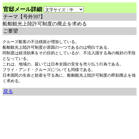
官邸メール詳細
テーマ
【号外597】
船舶観光上陸許可制度の廃止を求める
ご要望
クルーズ船客の不法残留が増加している。

船舶観光上陸許可制度が原因の一つであるのは明白である。

同制度は経済効果をその目的としているが、不法入国する為の格好の手段
となっている。

これは、地域の、延いては日本全国の安全を売り払う行為である。

フライ・アンド・クルーズについても同様である。

日本国民の生命と財産を守る為に、船舶観光上陸許可制度の即刻廃止を強
く求める。
戻る
余命三年時事日記 ミラーサイト
余命３年時事日記 ミラーサイト
余命3年時事日記 ミラーサイト