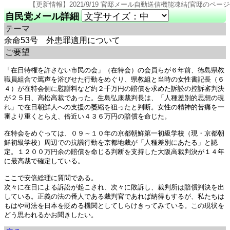
【更新情報】2021/9/19 官邸メール自動送信機能凍結(官邸のページ仕様変更のため). 202
自民党メール詳細
テーマ
余命53号 外患罪適用について
ご要望
「在日特権を許さない市民の会」（在特会）の会員らが６年前、徳島県教
職員組合で罵声を浴びせた行動をめぐり、県教組と当時の女性書記長（６
４）が在特会側に慰謝料など約２千万円の賠償を求めた訴訟の控訴審判決
が２５日、高松高裁であった。生島弘康裁判長は、「人種差別的思想の現
れ」で在日朝鮮人への支援の萎縮を狙ったと判断。女性の精神的苦痛を一
審より重くとらえ、倍近い４３６万円の賠償を命じた。

在特会をめぐっては、０９～１０年の京都朝鮮第一初級学校（現・京都朝
鮮初級学校）周辺での抗議行動を京都地裁が「人種差別にあたる」と認
定。１２００万円余の賠償を命じる判断を支持した大阪高裁判決が１４年
に最高裁で確定している。

ここで安倍総理に質問である。

次々に在日による訴訟が起こされ、次々に敗訴し、裁判所は賠償判決を出
している。正義の法の番人である裁判官であれば納得もするが、私たちは
もはや司法を日本を貶める機関としてしらけきってみている。この現状を
どう思われるかお聞きしたい。