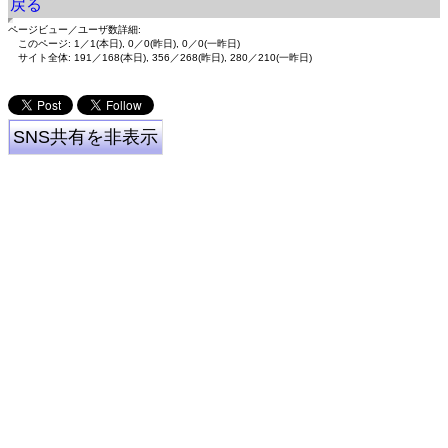
戻る
ページビュー／ユーザ数詳細:
このページ: 1／1(本日), 0／0(昨日), 0／0(一昨日)
サイト全体: 191／168(本日), 356／268(昨日), 280／210(一昨日)