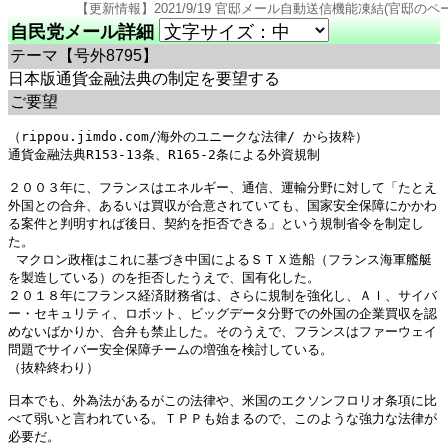
【更新情報】2021/9/19 官邸メール自動送信機能凍結(官邸のページ仕様変更のため). 
自民党メール詳細
テーマ
【号外8795】
日本版通貨金融法典の制定を要望する
ご要望
（rippou.jimdo.com/海外のユニークな法律/ から抜粋）

通貨金融法典R153-13条、R165-2条による外資規制

２００３年に、フランスはエネルギー、通信、運輸分野に対して「たとえ
外国との合弁、あるいは買収が合意されていても、国家安全保障にかかわ
る案件と判明すれば後日、契約を拒否できる」という規制省令を制定し
た。

 マクロン政権はこれに基づき中国によるＳＴＸ造船（フランス海軍艦艇
を製造している）のを拒否したうえで、国有化した。

２０１８年にフランス経済財務省は、さらに規制を強化し、ＡＩ、サイバ
ー・セキュリティ、ロボット、ビッグデータ分野での外国の企業買収を認
めないばかりか、合弁も禁止した。そのうえで、フランスはファーウェイ
問題でサイバー安全保障チームの増強を検討している。

（抜粋終わり）

日本でも、外為法があるがこの法律や、米国のエクソンフロリオ条項に比
べて弱いと言われている。ＴＰＰも始まるので、このような強力な法律が
必要だ。
