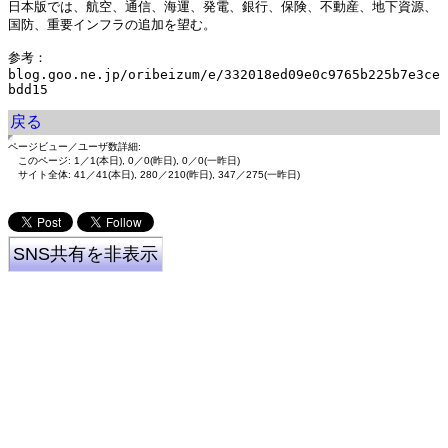
日本版では、航空、通信、海運、発電、銀行、保険、不動産、地下資源、
国防、重要インフラの追加を望む。

参考：

blog.goo.ne.jp/oribeizum/e/332018ed09e0c9765b225b7e3ce
戻る
ページビュー／ユーザ数詳細:
このページ: 1／1(本日), 0／0(昨日), 0／0(一昨日)
サイト全体: 41／41(本日), 280／210(昨日), 347／275(一昨日)