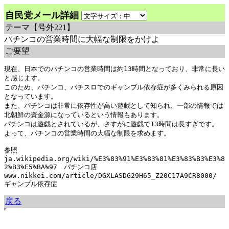
自民党メール詳細
テーマ
【号外221】
パチンコの営業時間に大幅な制限をかけよ
ご要望
現在、日本でのパチンコの営業時間は約13時間となっており、非常に長い
と感じます。

このため、パチンコ、パチスロでのギャンブル依存症が多くみられる原因
となっています。

また、パチンコは非常に依存性が高い遊戯として知られ、一部の情報では
北朝鮮の資金源になっているという情報もあります。

パチンコは遊戯とされているが、さすがに遊戯で13時間は長すぎです。

よって、パチンコの営業時間の大幅な制限を求めます。

参照

ja.wikipedia.org/wiki/%E3%83%91%E3%83%81%E3%83%B3%E3%8
2%B3%E5%BA%97　パチンコ店

www.nikkei.com/article/DGXLASDG29H65_Z20C17A9CR8000/　
ギャンブル依存症
戻る