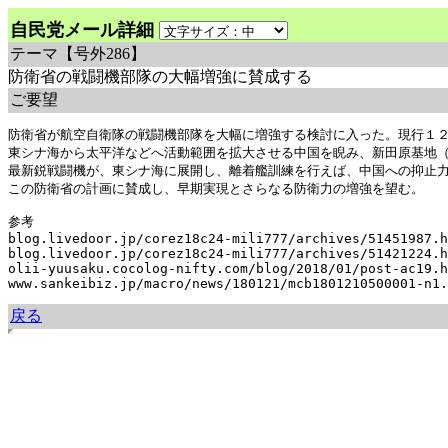
自民党メール詳細
テーマ
【号外286】
防衛省の戦闘機部隊の大幅増強に賛成する
ご要望
防衛省が航空自衛隊の戦闘機部隊を大幅に増強する検討に入った。現行１２
東シナ海から太平洋などへ活動範囲を拡大させる中国を睨み、新田原基地（
最新鋭戦闘機が、東シナ海に展開し、離着艦訓練を行えば、中国への抑止力
この防衛省の計画に賛成し、早期実現とさらなる防衛力の増強を望む。

参考

blog.livedoor.jp/corez18c24-mili777/archives/51451987.h
blog.livedoor.jp/corez18c24-mili777/archives/51421224.h
olii-yuusaku.cocolog-nifty.com/blog/2018/01/post-ac19.h
戻る