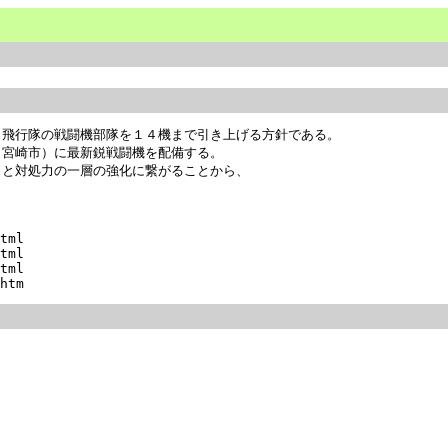
飛行隊の戦闘機部隊を１４機まで引き上げる方針である。

宮崎市）に最新鋭戦闘機を配備する。

と対処力の一層の強化に繋がることから、

tml

tml

tml
