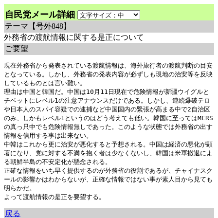
自民党メール詳細
テーマ
【号外848】
外務省の渡航情報に関する是正について
ご要望
現在外務省から発表されている渡航情報は、海外旅行者の渡航判断の目安
となっている。しかし、外務省の発表内容が必ずしも現地の治安等を反映
しているものとは言い難い。

理由は中国と韓国だ。中国は10月11日現在で危険情報が新疆ウイグルと
チベットにレベル1の注意アナウンスだけである。しかし、連続爆破テロ
や日本人のスパイ容疑での逮捕など中国国内の緊張が高まる中で2自治区
のみ、しかもレベル1というのはどう考えても低い。韓国に至ってはMERS
の真っ只中でも危険情報無しであった。このような状態では外務省の出す
情報を信用する事は出来ない。

中韓はこれから更に治安が悪化すると予想される。中国は経済の悪化が顕
著になり、党に対する不満を抱く者は少なくないし、韓国は米軍撤退によ
る朝鮮半島の不安定化が懸念される。

正確な情報をいち早く提供するのが外務省の役割であるが、チャイナスク
ールの影響かはわからないが、正確な情報ではない事が素人目から見ても
明らかだ。

よって渡航情報の是正を要望する。
戻る