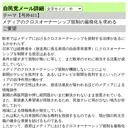
自民党メール詳細
テーマ
【号外411】
メディアのクロスオーナーシップ規制の厳格化を求める
ご要望
欧米ではメディアにおけるクロスオーナーシップを規制する法律があるに
もかかわらず、

日本では総務省令（放送局に係る表現の自由享有基準）にクロスオーナー
シップを制限する規定はあるが、

条件が緩すぎて規制が無いに等しく、まだ欧米のそれに相当する法案が成
立していない。

メディアのクロスオーナーシップ規制が機能しないことにより、

新聞がテレビを批判する、あるいはテレビが新聞を批判するといったメデ
ィアの自浄作用が働かず、

メディアの中立性は失われ、放送法違反が疑われるほどのメディアによる
情報操作、

新聞の再販問題や押し紙問題がいまだ解決されないまま放置されている。

また、新規参入希望者が排除されるため、民放テレビ局が少ない地方が存
在しており、

地域による情報格差が発生している。

これは私たち日本国民の知る権利を毀損するものであり、我が国の民主主
義の健全な発展を妨げるものである。

したがって、政府はメディアにおけるクロスオーナーシップ規制を厳格化