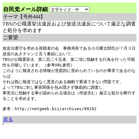
自民党メール詳細
テーマ
【号外444】
TBSの公職選挙法違反および放送法違反について厳正な調査
と処分を求めます
ご要望
放送法遵守を求める視聴者の会　事務局長である小川榮太郎氏が７月３日
放送のあさチャンと言う番組において、

TBSが公職選挙法　第二百二十五条　第二項に抵触する行為を行った可能
性を示唆しています。（参考URL参照）

このように報道される情報が意図的に歪められているのが事実であるのな
らば、

それは既に報道ではなく悪意のある煽動で看過できない問題です。

よってTBSに対し事実関係を包み隠さず徹底的に調査し、

事実法に抵触する事が認められる場合は（停波含む）厳正な処分を断行す
ることを求めます。

参考：http://netgeek.biz/archives/99192
戻る