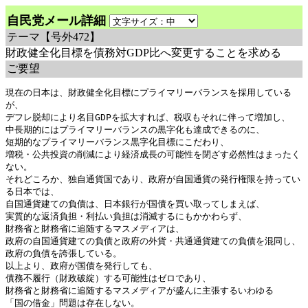
自民党メール詳細
テーマ
【号外472】
財政健全化目標を債務対GDP比へ変更することを求める
ご要望
現在の日本は、財政健全化目標にプライマリーバランスを採用している
が、

デフレ脱却により名目GDPを拡大すれば、税収もそれに伴って増加し、

中長期的にはプライマリーバランスの黒字化も達成できるのに、

短期的なプライマリーバランス黒字化目標にこだわり、

増税・公共投資の削減により経済成長の可能性を閉ざす必然性はまったく
ない。

それどころか、独自通貨国であり、政府が自国通貨の発行権限を持ってい
る日本では、

自国通貨建ての負債は、日本銀行が国債を買い取ってしまえば、

実質的な返済負担・利払い負担は消滅するにもかかわらず、

財務省と財務省に追随するマスメディアは、

政府の自国通貨建ての負債と政府の外貨・共通通貨建ての負債を混同し、

政府の負債を誇張している。

以上より、政府が国債を発行しても、

債務不履行（財政破綻）する可能性はゼロであり、

財務省と財務省に追随するマスメディアが盛んに主張するいわゆる

「国の借金」問題は存在しない。
