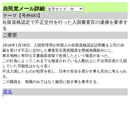
自民党メール詳細
テーマ
【号外683】
在留資格認定で不正交付を行った入国審査官の逮捕を要求す
る
ご要望
2016年1月28日、入国管理局が外国人の在留資格認定証明書を上司の決
裁を受けず不正に交付した審査官石黒恵職員を懲戒免職処分にし、

東京地検に有印公文書偽造容疑で告発したという報道があった。

この行為によってこれまでも報道されている人数以上に不法滞在者が入国
していた可能性はかなり高く、

不法入国したものが犯罪を犯し、日本の安全を脅かす事も充分に考えられ
る。

この職員を、免職のみではなく厳罰に処す事を要求する。
戻る