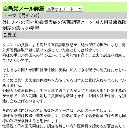
自民党メール詳細
テーマ
【号外754】
外国人への海外療養費支給の実態調査と、外国人用健康保険
制度の設立の要望
ご要望
タレントの父親による海外療養費詐取疑惑が、処分保留で釈放になり、海
外療養費詐取問題に憤りを感じていた者としては残念です。

同様の手口が外国人の間で拡がってる可能性も高く、全力で調査を継続し
て頂きたいです。

そもそも外国人が国民健康保険に安易に加入できる現行の制度はおかしい
です。

まじめに長年国民健康保険料を支払ってる日本人に受け入れられるわけが
ありません。

外国人の健康保険は、生涯日本で過ごす人が大半の日本人用と区別するの
が当然で、加入期間に応じて負担額を増減させる「外国人健康保険」を別
途に立ち上げるべきです。

その父親に向けられている疑惑のケースは、氷山の一角でしょう。

海外医療費は後追い調査が難しく、証拠が集まらず処分保留では今後も同
様の詐取が横行すると思われます。

性善説で日本国民同様に、調査も難しい海外医療費を認める必要はありま