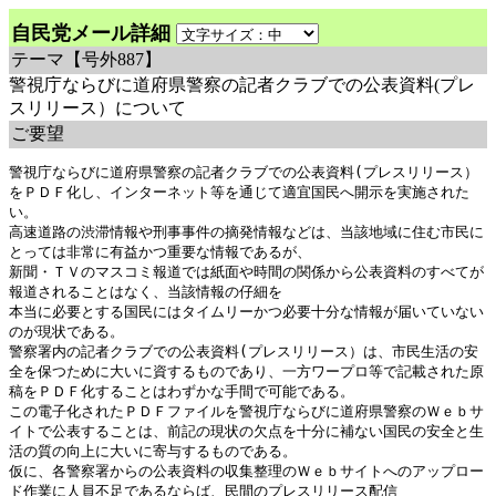
自民党メール詳細
テーマ
【号外887】
警視庁ならびに道府県警察の記者クラブでの公表資料(プレ
スリリース）について
ご要望
警視庁ならびに道府県警察の記者クラブでの公表資料(プレスリリース）
をＰＤＦ化し、インターネット等を通じて適宜国民へ開示を実施された
い。

高速道路の渋滞情報や刑事事件の摘発情報などは、当該地域に住む市民に
とっては非常に有益かつ重要な情報であるが、

新聞・ＴＶのマスコミ報道では紙面や時間の関係から公表資料のすべてが
報道されることはなく、当該情報の仔細を

本当に必要とする国民にはタイムリーかつ必要十分な情報が届いていない
のが現状である。

警察署内の記者クラブでの公表資料(プレスリリース）は、市民生活の安
全を保つために大いに資するものであり、一方ワープロ等で記載された原
稿をＰＤＦ化することはわずかな手間で可能である。

この電子化されたＰＤＦファイルを警視庁ならびに道府県警察のＷｅｂサ
イトで公表することは、前記の現状の欠点を十分に補ない国民の安全と生
活の質の向上に大いに寄与するものである。

仮に、各警察署からの公表資料の収集整理のＷｅｂサイトへのアップロー
ド作業に人員不足であるならば、民間のプレスリリース配信
